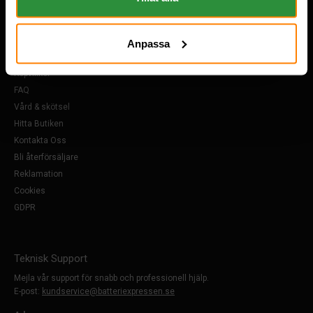
Övrigt
Anpassa
Om Oss
Köpvillkor
FAQ
Vård & skötsel
Hitta Butiken
Kontakta Oss
Bli återförsäljare
Reklamation
Cookies
GDPR
Teknisk Support
Mejla vår support för snabb och professionell hjälp.
E-post:
kundservice@batteriexpressen.se