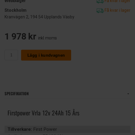
Webblager
Få kvar i lager
Stockholm
Få kvar i lager
Kranvägen 2, 194 54 Upplands Väsby
1 978 kr
inkl. moms
Lägg i kundvagnen
SPECIFIKATION
Firstpower Vrla 12v 24Ah 15 Års
Tillverkare:
First Power