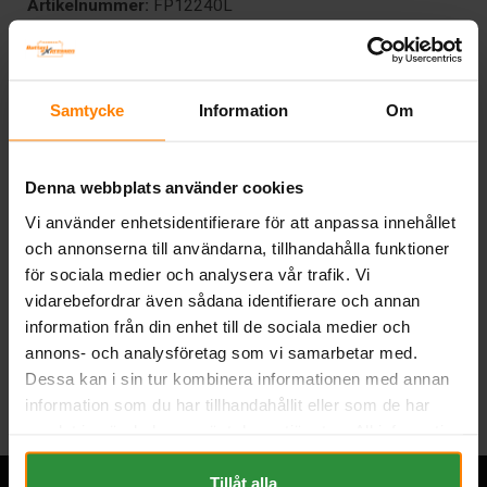
Artikelnummer:
FP12240L
Längd (mm):
166
Bredd (mm):
175
Höjd (mm):
125
Vikt:
7.9 kg
Samtycke
Information
Om
Ah (C20):
24
Volt:
12
Denna webbplats använder cookies
Polställning:
2 (Diagonal)
Teknologi:
AGM
Vi använder enhetsidentifierare för att anpassa innehållet
Artikelgrupp:
VR STATIONÄRT
och annonserna till användarna, tillhandahålla funktioner
BESKRIVNING
för sociala medier och analysera vår trafik. Vi
vidarebefordrar även sådana identifierare och annan
information från din enhet till de sociala medier och
Tillbaka
annons- och analysföretag som vi samarbetar med.
Dessa kan i sin tur kombinera informationen med annan
information som du har tillhandahållit eller som de har
samlat in när du har använt deras tjänster. All information
om "Cookies" och ditt val finner du på vår Cookie sida
längst ner i "footern" på sidan.
Tillåt alla