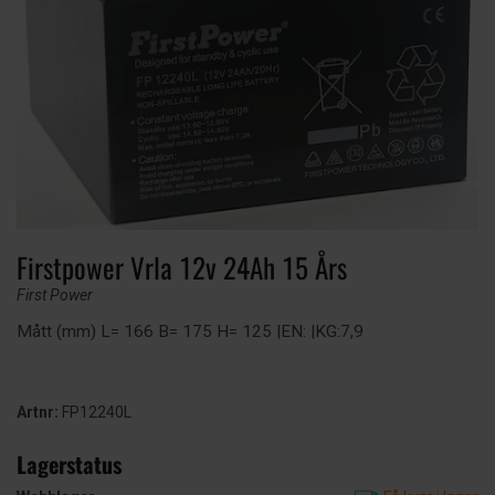
Firstpower Vrla 12v 24Ah 15 Års
First Power
Mått (mm) L= 166 B= 175 H= 125 |EN: |KG:7,9
Artnr:
FP12240L
Lagerstatus