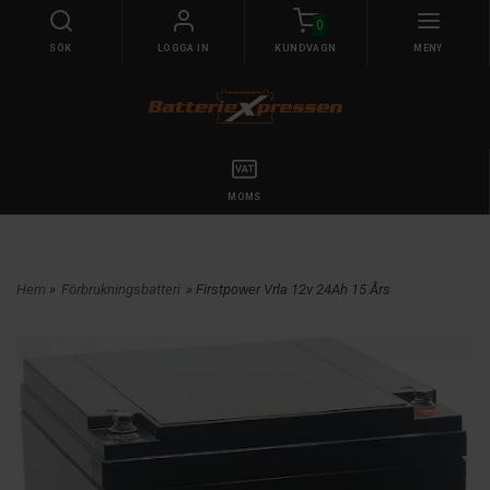
0
SÖK
LOGGA IN
KUNDVAGN
MENY
MOMS
Hem
»
Förbrukningsbatteri
» Firstpower Vrla 12v 24Ah 15 Års