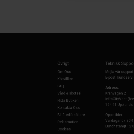
Övrigt
Teknisk Suppo
Om Oss
Mejla vår support
E-post:
kundservi
Köpvillkor
FAQ
Adress:
Vård & skötsel
Kranvägen 2
InfraCityVäst (br
Hitta Butiken
194 61 Upplands
Kontakta Oss
Bli återförsäljare
Öppettider:
Vardagar 07:30-1
Reklamation
Lunchstängt 12:0
Cookies