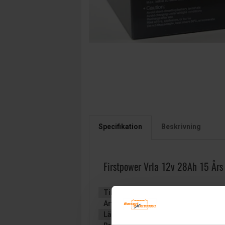
Specifikation
Beskrivning
Firstpower Vrla 12v 28Ah 15 Års
Tillverkare:
First Power
Artikelnummer:
FP12280L
Längd (mm):
166