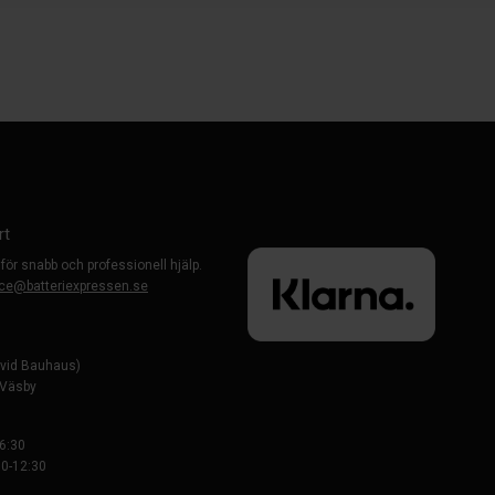
rt
 för snabb och professionell hjälp.
ce@batteriexpressen.se
evid Bauhaus)
-Väsby
6:30
0-12:30