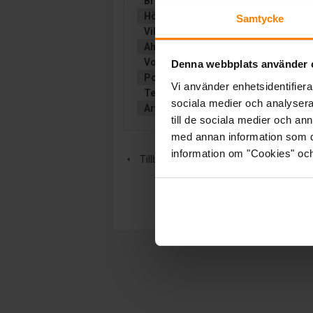
Bredd (mm):
175
Höjd (mm):
125
Samtycke
Vikt:
8.7 kg
Ah (C20):
28
Volt:
12
Denna webbplats använder 
Polställning:
2 (Diagonal)
Vi använder enhetsidentifierar
Teknologi:
AGM
sociala medier och analysera 
Artikelgrupp:
VR STATIONÄRT
till de sociala medier och a
med annan information som du 
information om "Cookies" och d
Tillbaka