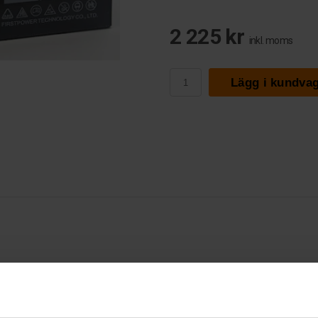
2 225 kr
inkl. moms
Lägg i kundva