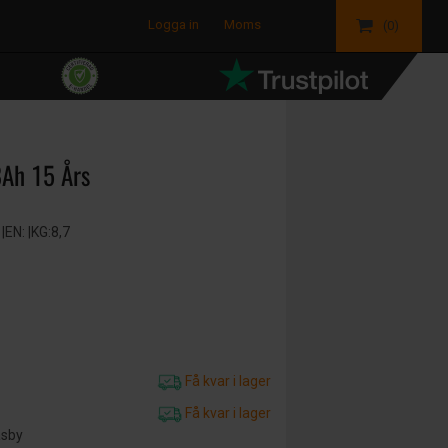
Logga in
Moms
(0)
8Ah 15 Års
EN: |KG:8,7
Få kvar i lager
Få kvar i lager
äsby