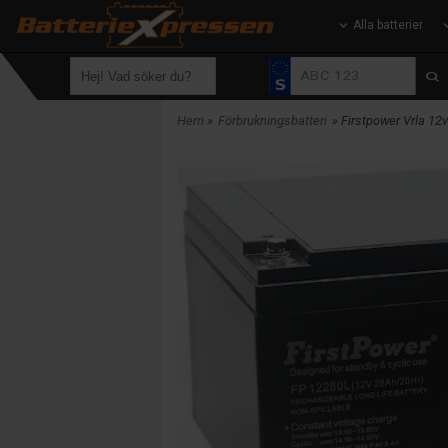
Alla batterier
Hem
»
Förbrukningsbatteri
» Firstpower Vrla 12