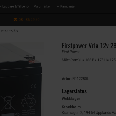
Laddare & Tillbehör
Varumärken
Kampanjer
: 08 - 35 29 50
v 28Ah 15 Års
Firstpower Vrla 12v 2
First Power
Mått (mm) L= 166 B= 175 H= 125 |
Artnr:
FP12280L
Lagerstatus
Webblager
Stockholm
Kranvägen 2, 194 54 Upplands V