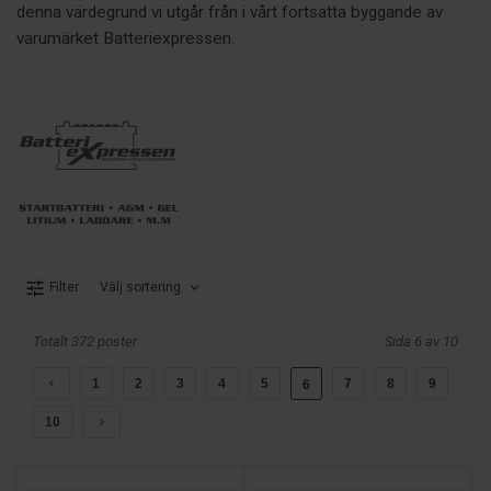
denna värdegrund vi utgår från i vårt fortsatta byggande av
varumärket Batteriexpressen.
Välj sortering
Filter
Totalt 372 poster
Sida 6 av 10
1
2
3
4
5
7
8
9
6
10