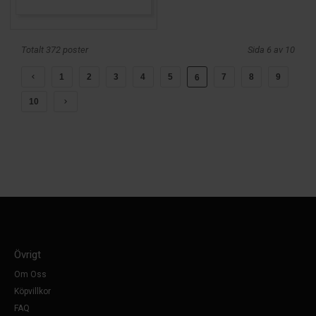
Totalt 372 poster
Sida 6 av 10
1
2
3
4
5
7
8
9
6
10
Övrigt
Om Oss
Köpvillkor
FAQ