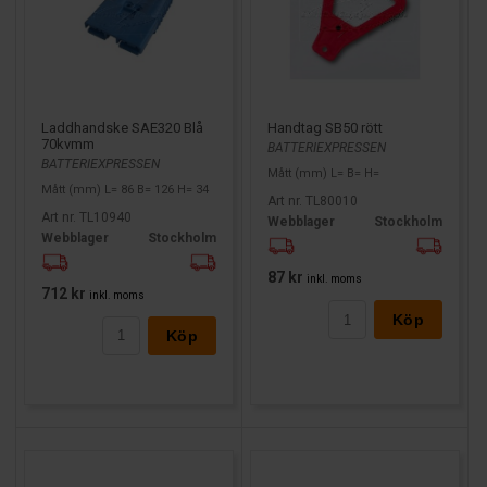
Laddhandske SAE320 Blå
Handtag SB50 rött
70kvmm
BATTERIEXPRESSEN
BATTERIEXPRESSEN
Mått (mm) L= B= H=
Mått (mm) L= 86 B= 126 H= 34
Art nr. TL80010
Art nr. TL10940
Webblager
Stockholm
Webblager
Stockholm
87 kr
inkl. moms
712 kr
inkl. moms
Köp
Köp