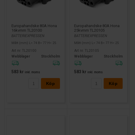
Europahandske 80A Hona
Europahandske 80A Hona
16kvmm TL20100
25kvmm TL20105
BATTERIEXPRESSEN
BATTERIEXPRESSEN
Mått (mm) L= 74 B= 77 H= 25
Mått (mm) L= 74 B= 77 H= 25
Art nr. TL20100
Art nr. TL20105
Webblager
Stockholm
Webblager
Stockholm
583 kr
583 kr
inkl. moms
inkl. moms
Köp
Köp