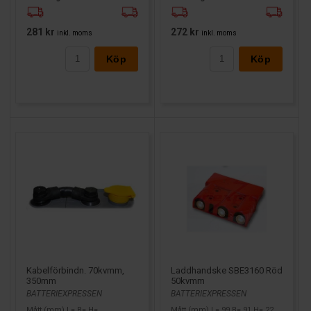
281 kr
272 kr
inkl. moms
inkl. moms
Köp
Köp
Kabelförbindn. 70kvmm,
Laddhandske SBE3160 Röd
350mm
50kvmm
BATTERIEXPRESSEN
BATTERIEXPRESSEN
Mått (mm) L= B= H=
Mått (mm) L= 99 B= 91 H= 22