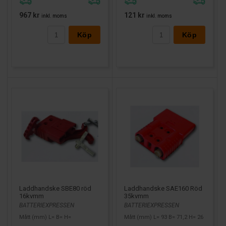
967 kr
121 kr
inkl. moms
inkl. moms
Köp
Köp
Laddhandske SBE80 röd
Laddhandske SAE160 Röd
16kvmm
35kvmm
BATTERIEXPRESSEN
BATTERIEXPRESSEN
Mått (mm) L= B= H=
Mått (mm) L= 93 B= 71,2 H= 26