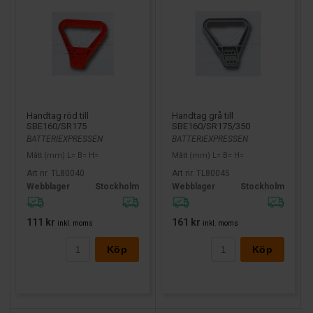
Handtag röd till
Handtag grå till
SBE160/SR175
SBE160/SR175/350
BATTERIEXPRESSEN
BATTERIEXPRESSEN
Mått (mm) L= B= H=
Mått (mm) L= B= H=
Art nr. TL80040
Art nr. TL80045
Webblager
Stockholm
Webblager
Stockholm
111 kr
161 kr
inkl. moms
inkl. moms
Köp
Köp