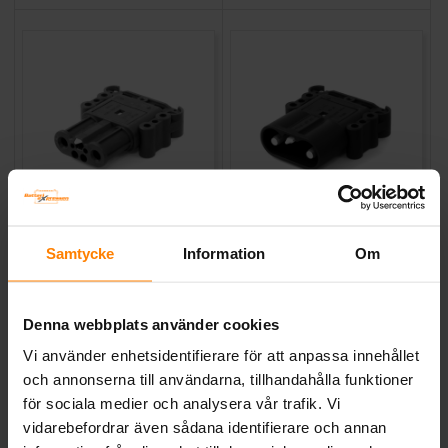
Europahandske 160A Hona
Europahandske 160A Hane
50kvmm
35kvmm
Samtycke
Information
Om
BATTERIEXPRESSEN
BATTERIEXPRESSEN
Mått (mm) L= 105 B= 84 H= 35
Mått (mm) L= 105 B= 84 H= 33
Art nr. TL20215
Art nr. TL20260
Denna webbplats använder cookies
Webblager
Stockholm
Webblager
Stockholm
Vi använder enhetsidentifierare för att anpassa innehållet
och annonserna till användarna, tillhandahålla funktioner
682 kr
609 kr
inkl. moms
inkl. moms
för sociala medier och analysera vår trafik. Vi
Köp
Köp
vidarebefordrar även sådana identifierare och annan