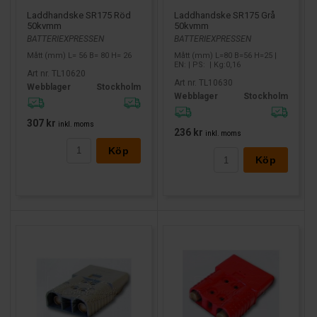
Laddhandske SR175 Röd
Laddhandske SR175 Grå
50kvmm
50kvmm
BATTERIEXPRESSEN
BATTERIEXPRESSEN
Mått (mm) L= 56 B= 80 H= 26
Mått (mm) L=80 B=56 H=25 |
EN: | PS: | Kg:0,16
Art nr. TL10620
Art nr. TL10630
Webblager
Stockholm
Webblager
Stockholm
307 kr
inkl. moms
236 kr
inkl. moms
Köp
Köp