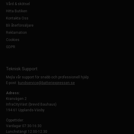
Vård & skötsel
Hitta Butiken
Kontakta Oss
Bli återförsäljare
Reklamation
Cookies
GDPR
Teknisk Support
Mejla vår support för snabb och professionell hjälp.
E-post:
kundservice@batteriexpressen.se
Adress:
Kranvägen 2
InfraCityVäst (brevid Bauhaus)
194 61 Upplands-Väsby
Öppettider:
Vardagar 07:30-16:30
Lunchstängt 12:00-12:30