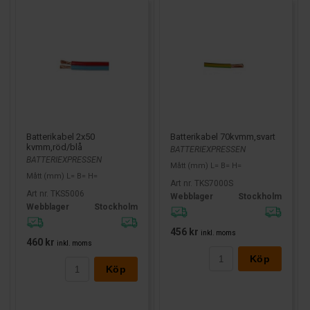
Batterikabel 2x50
Batterikabel 70kvmm,svart
kvmm,röd/blå
BATTERIEXPRESSEN
BATTERIEXPRESSEN
Mått (mm) L= B= H=
Mått (mm) L= B= H=
Art nr. TKS7000S
Art nr. TKS5006
Webblager
Stockholm
Webblager
Stockholm
456 kr
inkl. moms
460 kr
inkl. moms
Köp
Köp