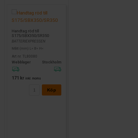
Handtag röd till
S175/SBX350/SR350
BATTERIEXPRESSEN
Mått (mm) L= B= H=
Art nr. TL80080
Webblager
Stockholm
171 kr
inkl. moms
Köp