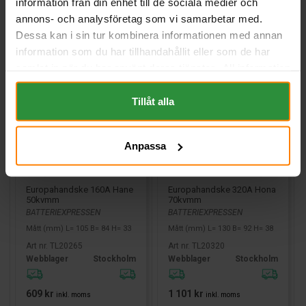
information från din enhet till de sociala medier och
annons- och analysföretag som vi samarbetar med.
Dessa kan i sin tur kombinera informationen med annan
information som du har tillhandahållit eller som de har
samlat in när du har använt deras tjänster. All information
om "Cookies" och ditt val finner du på vår Cookie sida
längst ner i "footern" på sidan.
Tillåt alla
Anpassa
Europahandske 160A Hane
Europahandske 320A Hona
50kvmm
70kvmm
BATTERIEXPRESSEN
BATTERIEXPRESSEN
Mått (mm) L= 105 B= 84 H= 33
Mått (mm) L= 130 B= 92 H= 38
Art nr. TL20265
Art nr. TL20320
Webblager
Stockholm
Webblager
Stockholm
609 kr
1 101 kr
inkl. moms
inkl. moms