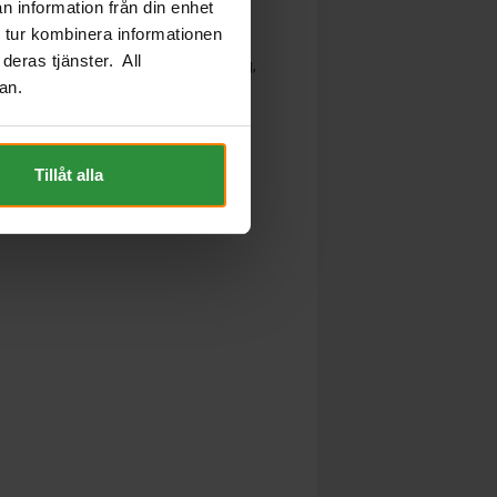
n information från din enhet
 tur kombinera informationen
deras tjänster. All
nödig. BMS skyddar mot överladdning,
an.
Tillåt alla