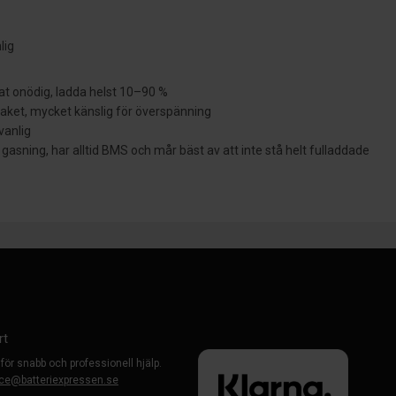
lig
oat onödig, ladda helst 10–90 %
paket, mycket känslig för överspänning
vanlig
 gasning, har alltid BMS och mår bäst av att inte stå helt fulladdade
rt
 för snabb och professionell hjälp.
ce@batteriexpressen.se