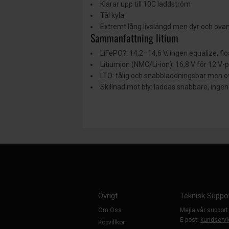
Klarar upp till 10C laddström
Tål kyla
Extremt lång livslängd men dyr och ovan
Sammanfattning litium
LiFePO?: 14,2–14,6 V, ingen equalize, fl
Litiumjon (NMC/Li-ion): 16,8 V för 12 V-
LTO: tålig och snabbladdningsbar men o
Skillnad mot bly: laddas snabbare, ingen
Övrigt
Teknisk Suppo
Om Oss
Mejla vår support
E-post:
kundservi
Köpvillkor