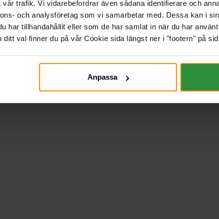
vår trafik. Vi vidarebefordrar även sådana identifierare och anna
, Li-ion/NMC, LTO)
nnons- och analysföretag som vi samarbetar med. Dessa kan i sin
har tillhandahållit eller som de har samlat in när du har använt 
t Current / Constant Voltage). Ingen equalize används. Float är ofta o
itt val finner du på vår Cookie sida längst ner i "footern" på sid
ör 12 V-batterier om inte annat anges.
livslängd. Ladda aldrig under 0 °C utan värmesystem.
Anpassa