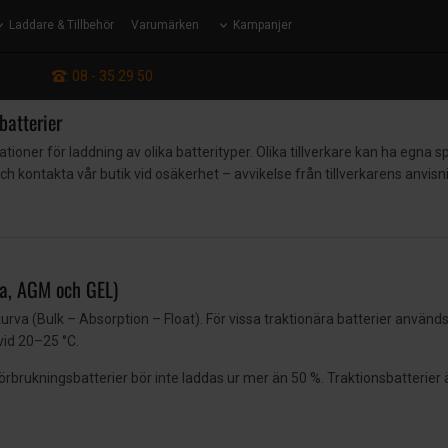
Laddare & Tillbehör
Varumärken
Kampanjer
: 08 - 35 29 50
batterier
ner för laddning av olika batterityper. Olika tillverkare kan ha egna spe
och kontakta vår butik vid osäkerhet – avvikelse från tillverkarens anv
da, AGM och GEL)
rva (Bulk – Absorption – Float). För vissa traktionära batterier använd
vid 20–25 °C.
 Förbrukningsbatterier bör inte laddas ur mer än 50 %. Traktionsbatterie