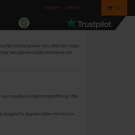
Logga in
Moms
(0)
cifika laddningskrav som alltid ska följas i
isningar kan påverka både prestanda och
s även equalize (utjämningsladdning). Alla
r är byggda för djupare cykler men kräver