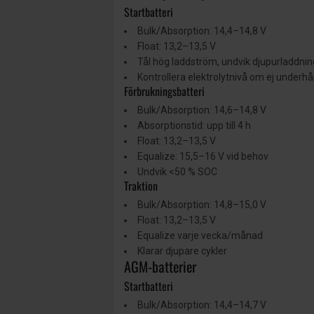
Startbatteri
Bulk/Absorption: 14,4–14,8 V
Float: 13,2–13,5 V
Tål hög laddström, undvik djupurladdnin
Kontrollera elektrolytnivå om ej underhåll
Förbrukningsbatteri
Bulk/Absorption: 14,6–14,8 V
Absorptionstid: upp till 4 h
Float: 13,2–13,5 V
Equalize: 15,5–16 V vid behov
Undvik <50 % SOC
Traktion
Bulk/Absorption: 14,8–15,0 V
Float: 13,2–13,5 V
Equalize varje vecka/månad
Klarar djupare cykler
AGM-batterier
Startbatteri
Bulk/Absorption: 14,4–14,7 V