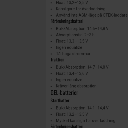
Float: 13,2–13,5 V
Känsligare för överladdning
Använd inte AGM-läge på CTEK-laddare u
Förbrukningsbatteri
Bulk/Absorption: 14,6–14,8 V
Absorptionstid: 2–3 h
Float: 13,3–13,5 V
Ingen equalize
Tål höga strömmar
Traktion
Bulk/Absorption: 14,7–14,8 V
Float: 13,4–13,6 V
Ingen equalize
Kräver lång absorption
GEL-batterier
Startbatteri
Bulk/Absorption: 14,1–14,4 V
Float: 13,2–13,5 V
Mycket känsliga för överladdning
Förbrukningsbatteri