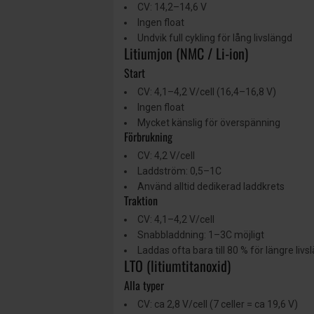
CV: 14,2–14,6 V
Ingen float
Undvik full cykling för lång livslängd
Litiumjon (NMC / Li-ion)
Start
CV: 4,1–4,2 V/cell (16,4–16,8 V)
Ingen float
Mycket känslig för överspänning
Förbrukning
CV: 4,2 V/cell
Laddström: 0,5–1C
Använd alltid dedikerad laddkrets
Traktion
CV: 4,1–4,2 V/cell
Snabbladdning: 1–3C möjligt
Laddas ofta bara till 80 % för längre livs
LTO (litiumtitanoxid)
Alla typer
CV: ca 2,8 V/cell (7 celler = ca 19,6 V)