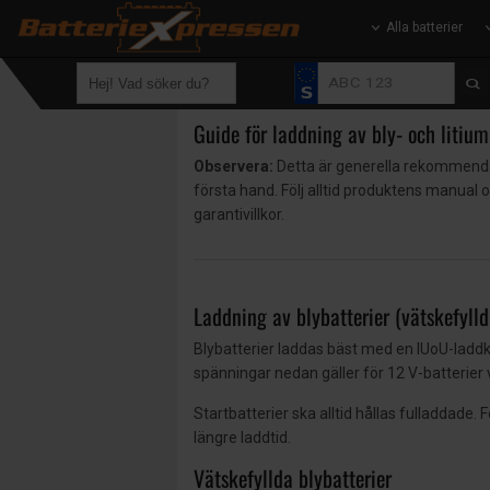
Alla batterier
Guide för laddning av bly- och litium
Observera:
Detta är generella rekommendatio
första hand. Följ alltid produktens manual 
garantivillkor.
Laddning av blybatterier (vätskefyll
Blybatterier laddas bäst med en IUoU-laddku
spänningar nedan gäller för 12 V-batterier 
Startbatterier ska alltid hållas fulladdade.
längre laddtid.
Vätskefyllda blybatterier