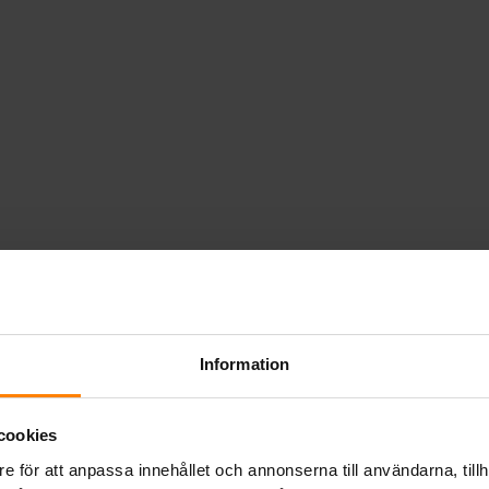
 kräver underhåll
 känsliga för överladdning
felaktig laddning, vill ha snäll och långsam laddning
Information
ddas
g och ibland equalize
cookies
e för att anpassa innehållet och annonserna till användarna, tillh