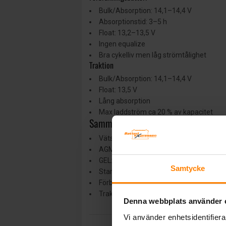
Bulk/Absorption: 14,1–14,4 V
Absorptionstid: 3–5 h
Float: 13,2–13,5 V
Ingen equalize
Bra cykelliv men låg strömtålighet
Traktion
Bulk/Absorption: 14,1–14,4 V
Float: 13,5 V
Lång absorption
Max laddström ca 20 % av kapacitet
Sammanfattning bly
Vätskefyllda: robusta, tål equalize, men
AGM: underhållsfria, tål höga strömmar,
GEL: mycket bra cykelliv, känsligast mot 
Samtycke
Startbatterier ska hållas fulladdade
Förbrukningsbatterier ska inte djupurla
Traktionsbatterier kräver längre laddnin
Denna webbplats använder 
Vi använder enhetsidentifierar