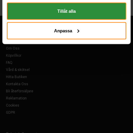
om "Cookies" och ditt val finner du på vår Cookie sida
längst ner i "footern" på sidan.
Tillåt alla
Anpassa
Övrigt
Om Oss
Köpvillkor
FAQ
Vård & skötsel
Hitta Butiken
Kontakta Oss
Bli återförsäljare
Reklamation
Cookies
GDPR