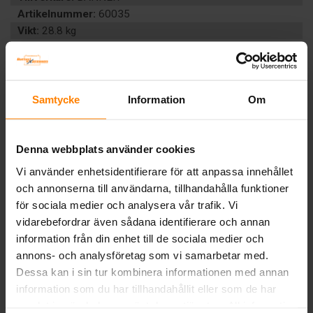
Artikelnummer:
60035
Vikt:
28.8 kg
Ah (C20):
100
Volt:
12
Artikelgrupp:
START TUNGA
EAN:
9005753007666
Samtycke
Information
Om
BESKRIVNING
Denna webbplats använder cookies
Tillbaka
Vi använder enhetsidentifierare för att anpassa innehållet
och annonserna till användarna, tillhandahålla funktioner
för sociala medier och analysera vår trafik. Vi
vidarebefordrar även sådana identifierare och annan
information från din enhet till de sociala medier och
annons- och analysföretag som vi samarbetar med.
Dessa kan i sin tur kombinera informationen med annan
information som du har tillhandahållit eller som de har
samlat in när du har använt deras tjänster. All information