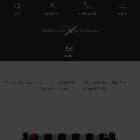
0
SÖK
LOGGA IN
KUNDVAGN
MENY
MOMS
Hem
»
Varumärken
»
»
BANNER
» Banner Buffalo Bull 12v
BANNER
Tunga
100Ah 60035