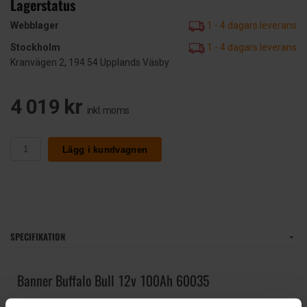
Lagerstatus
Webblager
1 - 4 dagars leverans
Stockholm
1 - 4 dagars leverans
Kranvägen 2, 194 54 Upplands Väsby
4 019 kr
inkl. moms
Lägg i kundvagnen
SPECIFIKATION
Banner Buffalo Bull 12v 100Ah 60035