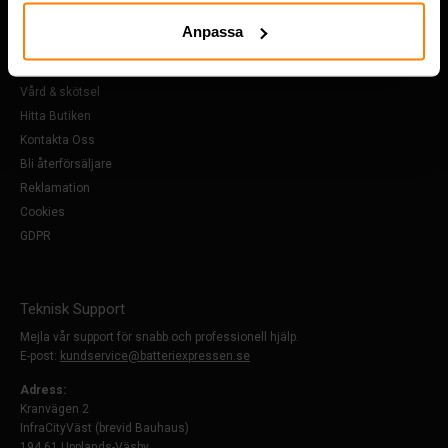
Om Oss
Anpassa
Köpvillkor
FAQ
Vård & skötsel
Hitta Butiken
Kontakta Oss
Bli återförsäljare
Reklamation
Cookies
GDPR
Teknisk Support
Mejla vår support för snabb och professionell hjälp.
E-post:
kundservice@batteriexpressen.se
Adress:
Kranvägen 2
InfraCityVäst (brevid Bauhaus)
194 61 Upplands-Väsby