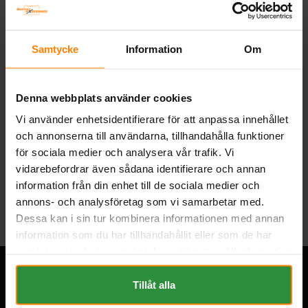
Tillverkare:
BANNER
Artikelnummer:
60035
Vikt:
28.8 kg
Samtycke
Information
Om
Ah (C20):
100
Volt:
12
Artikelgrupp:
START TUNGA
Denna webbplats använder cookies
EAN:
9005753007666
Vi använder enhetsidentifierare för att anpassa innehållet
BESKRIVNING
och annonserna till användarna, tillhandahålla funktioner
för sociala medier och analysera vår trafik. Vi
vidarebefordrar även sådana identifierare och annan
Tillbaka
information från din enhet till de sociala medier och
annons- och analysföretag som vi samarbetar med.
Dessa kan i sin tur kombinera informationen med annan
information som du har tillhandahållit eller som de har
samlat in när du har använt deras tjänster. All information
om "Cookies" och ditt val finner du på vår Cookie sida
längst ner i "footern" på sidan.
Tillåt alla
Övrigt