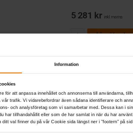
5 281 kr
inkl. moms
Lägg i kundva
Information
cookies
e för att anpassa innehållet och annonserna till användarna, tillh
vår trafik. Vi vidarebefordrar även sådana identifierare och anna
nnons- och analysföretag som vi samarbetar med. Dessa kan i sin
har tillhandahållit eller som de har samlat in när du har använt 
itt val finner du på vår Cookie sida längst ner i "footern" på sid