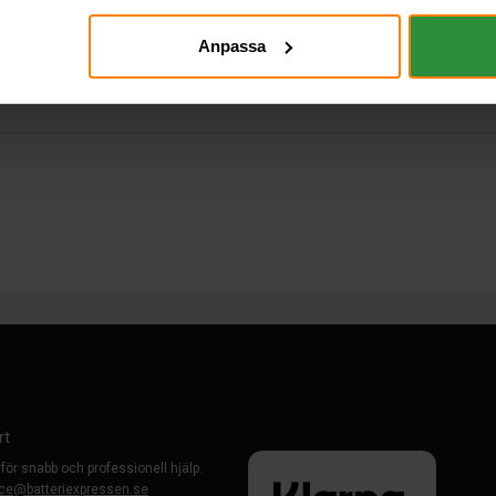
Anpassa
rt
 för snabb och professionell hjälp.
ce@batteriexpressen.se