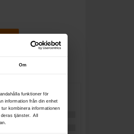
gnen
Om
andahålla funktioner för
n information från din enhet
 tur kombinera informationen
deras tjänster. All
an.