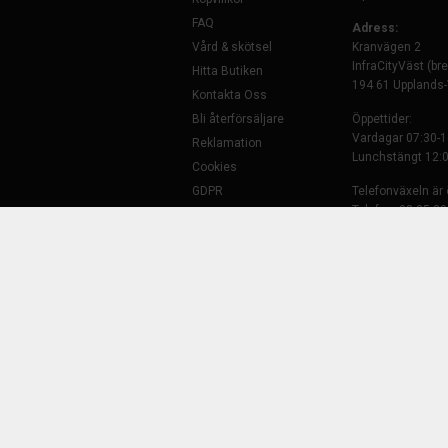
FAQ
Adress:
Vård & skötsel
Kranvägen 2
InfraCityVäst (br
Hitta Butiken
194 61 Upplands
Kontakta Oss
Bli återförsäljare
Öppettider:
Vardagar 07:30-1
Reklamation
Lunchstängt 12:0
Cookies
GDPR
Telefonväxeln är
Telefon: 08-35 29
Batteriexpressen | Kr