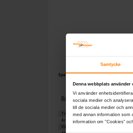
Samtycke
Specifikation
Beskrivning
Denna webbplats använder 
Vi använder enhetsidentifierar
Banner Buffalo Bull 12v 170Ah
sociala medier och analysera 
till de sociala medier och a
Tillverkare:
BANNER
med annan information som du 
Artikelnummer:
SHD67033
information om "Cookies" och d
Vikt:
45.6 kg