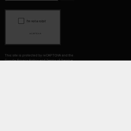
This site is protected by reCAPTCHA and the
Google
Privacy Policy
and
Terms of Service
apply.
Sociala medier
Här kan du följa oss på våra sociala
medier:
Facebook
.se
| Tel: 08 - 35 29 50