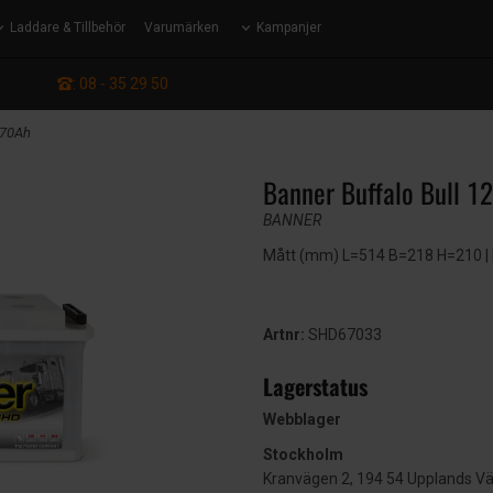
Laddare & Tillbehör
Varumärken
Kampanjer
: 08 - 35 29 50
170Ah
Banner Buffalo Bull 1
BANNER
Mått (mm) L=514 B=218 H=210 | E
Artnr:
SHD67033
Lagerstatus
Webblager
Stockholm
Kranvägen 2, 194 54 Upplands V