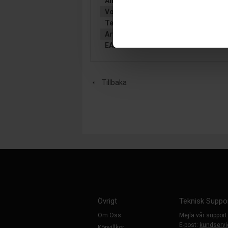
Ah (C20):
170
Volt:
12
Teknologi:
VÄTSKEFYLLT
Artikelgrupp:
START TUNGA
EAN:
9005753065468
Tillbaka
Övrigt
Teknisk Suppo
Om Oss
Mejla vår support
E-post:
kundservi
Köpvillkor