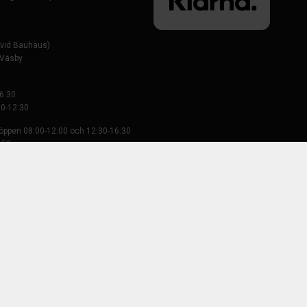
evid Bauhaus)
-Väsby
6:30
0-12:30
 öppen 08:00-12:00 och 12:30-16:30
 50
Tillbaka till startsidan
Se hela sortimentet
anvägen 2 InfraCityVäst | 194 61 Upplands-Väsby |
kundservice@batteriexpressen