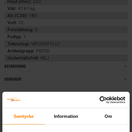
Höjd (mm):
220
Vikt:
47.61 kg
Ah (C20):
180
Volt:
12
Polställning:
3
Poltyp:
1
Teknologi:
VÄTSKEFYLLT
Artikelgrupp:
FRITID
Underhållsfritt:
NEJ
BESKRIVNING
DOKUMENT
Liknande produkter och/eller tillbehör:
Samtycke
Information
Om