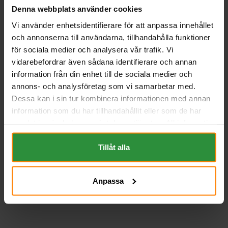
Denna webbplats använder cookies
Vi använder enhetsidentifierare för att anpassa innehållet
och annonserna till användarna, tillhandahålla funktioner
för sociala medier och analysera vår trafik. Vi
BOSCH 12V 180Ah -
vidarebefordrar även sådana identifierare och annan
Fritidsbatteri
information från din enhet till de sociala medier och
BOSCH
annons- och analysföretag som vi samarbetar med.
Mått (mm) L= 513 B= 223 H=
223
Dessa kan i sin tur kombinera informationen med annan
Art nr. L5077
information som du har tillhandahållit eller som de har
Webblager
Stockholm
samlat in när du har använt deras tjänster. All information
om "Cookies" och ditt val finner du på vår Cookie sida
5 316 kr
inkl. moms
längst ner i "footern" på sidan.
Tillåt alla
Slutsåld! ------Se alternativ >>
Anpassa