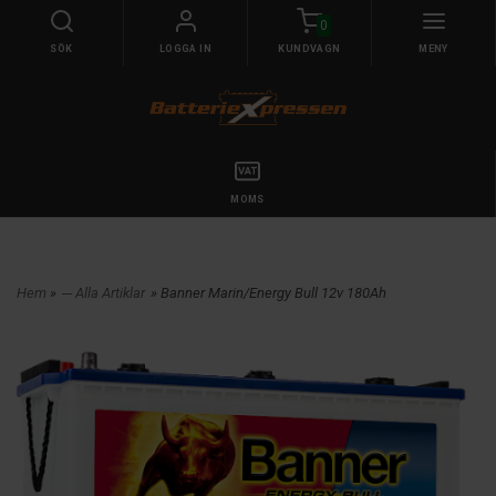
0
SÖK
LOGGA IN
KUNDVAGN
MENY
MOMS
Hem
»
--- Alla Artiklar
» Banner Marin/Energy Bull 12v 180Ah