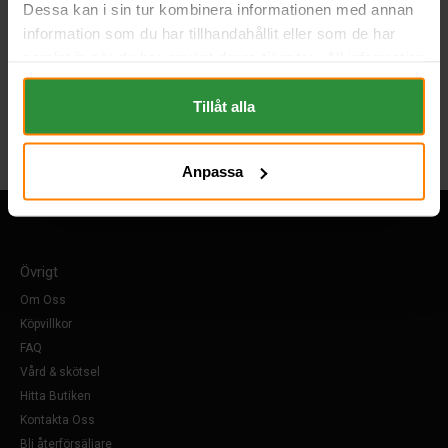
Dessa kan i sin tur kombinera informationen med annan
information som du har tillhandahållit eller som de har
samlat in när du har använt deras tjänster. All information
om "Cookies" och ditt val finner du på vår Cookie sida
längst ner i "footern" på sidan.
Tillåt alla
Anpassa
Övrigt
Om Oss
Köpvillkor
FAQ
Vård & skötsel
Hitta Butiken
Kontakta Oss
Bli återförsäljare