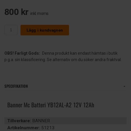
800 kr
inkl. moms
Lägg i kundvagnen
OBS! Farligt Gods:
Denna produkt kan endast hämtas i butik
p.g.a. sin klassificering. Se alternativ om du söker andra fraktval.
SPECIFIKATION
Banner Mc Batteri YB12AL-A2 12V 12Ah
Tillverkare:
BANNER
Artikelnummer:
51213