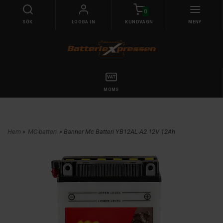
0
SÖK
LOGGA IN
KUNDVAGN
MENY
MOMS
Hem
»
MC-batteri
» Banner Mc Batteri YB12AL-A2 12V 12Ah