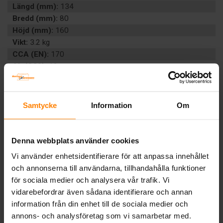
Längd (mm):
134
Bredd (mm):
80
Höjd (mm):
160
Vikt:
3.2 kg
CCA (EN):
170
Ah (C20):
12
Volt:
12
Polställning:
0 (+ höger)
Poltyp:
8
Samtycke
Information
Om
Teknologi:
VÄTSKEFYLLT
Artikelgrupp:
MC
EAN:
9005753064942
Denna webbplats använder cookies
BESKRIVNING
Vi använder enhetsidentifierare för att anpassa innehållet
och annonserna till användarna, tillhandahålla funktioner
för sociala medier och analysera vår trafik. Vi
Tillbaka
vidarebefordrar även sådana identifierare och annan
information från din enhet till de sociala medier och
annons- och analysföretag som vi samarbetar med.