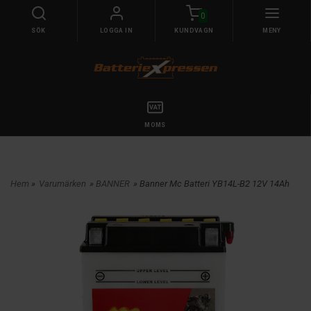
0
SÖK
LOGGA IN
KUNDVAGN
MENY
MOMS
Hem
»
Varumärken
»
BANNER
» Banner Mc Batteri YB14L-B2 12V 14Ah