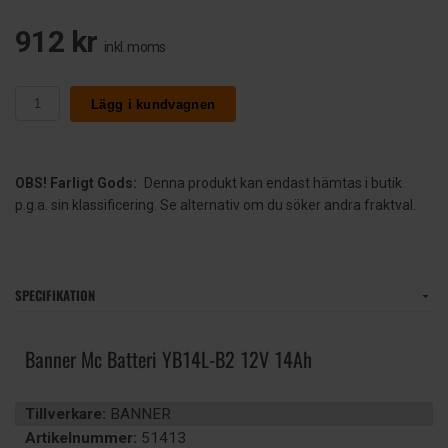
912 kr
inkl. moms
Lägg i kundvagnen
OBS! Farligt Gods:
Denna produkt kan endast hämtas i butik
p.g.a. sin klassificering. Se alternativ om du söker andra fraktval.
SPECIFIKATION
Banner Mc Batteri YB14L-B2 12V 14Ah
Tillverkare:
BANNER
Artikelnummer:
51413