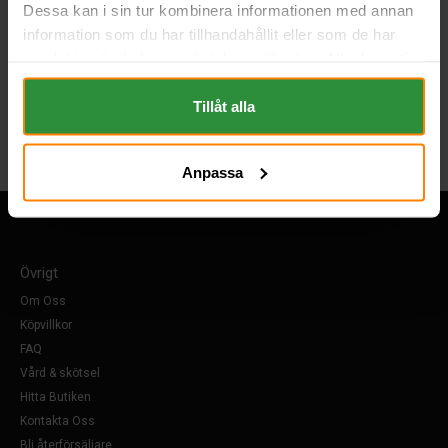
Dessa kan i sin tur kombinera informationen med annan
information som du har tillhandahållit eller som de har
samlat in när du har använt deras tjänster. All information
om "Cookies" och ditt val finner du på vår Cookie sida
längst ner i "footern" på sidan.
Tillåt alla
Anpassa
Övrigt
Om Oss
Köpvillkor
FAQ
Vård & skötsel
Hitta Butiken
Kontakta Oss
Bli återförsäljare