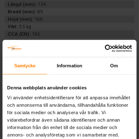
Längd (mm):
134
Bredd (mm):
89
Höjd (mm):
166
Vikt:
3.5 kg
CCA (EN):
185
Ah (C20):
14
Volt:
12
Polställning:
0 (+ höger)
Poltyp:
8
Samtycke
Information
Om
Teknologi:
VÄTSKEFYLLT
Artikelgrupp:
MC
EAN:
9005753064980
Denna webbplats använder cookies
BESKRIVNING
Vi använder enhetsidentifierare för att anpassa innehållet
och annonserna till användarna, tillhandahålla funktioner
för sociala medier och analysera vår trafik. Vi
Tillbaka
vidarebefordrar även sådana identifierare och annan
information från din enhet till de sociala medier och
annons- och analysföretag som vi samarbetar med.