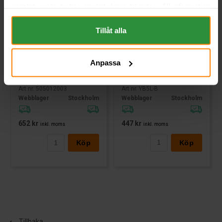
samlat in när du har använt deras tjänster. All information
om "Cookies" och ditt val finner du på vår Cookie sida
längst ner i "footern" på sidan.
Tillåt alla
Yuasa Mc batteri YB5L-B 12v
Varta Mc-batteri YB5L-B 12v
5,3 Ah
5Ah
YUASA
VARTA
Anpassa
Mått (mm) L=120 B=60 H=130 |
Mått (mm) L=121 B=61 H=131 |
EN:60 | PS:+ höger | Kg:2
EN:30 | PS:0 | Kg:1,3
Art nr. YB5L-B
Art nr. 505012003
Webblager
Stockholm
Webblager
Stockholm
447 kr
652 kr
inkl. moms
inkl. moms
Köp
Köp
Tillbaka