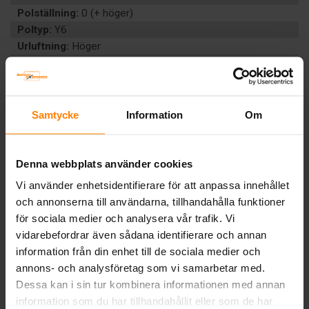
Polställning:
0 (+ höger)
Poltyp:
Y6
Urluftning:
Höger
Teknologi:
VÄTSKEFYLLT
Artikelgrupp:
MC
Batterityp:
Start
Underhållsfritt:
Ja
Samtycke
Information
Om
BESKRIVNING
DOKUMENT
Denna webbplats använder cookies
Vi använder enhetsidentifierare för att anpassa innehållet
Liknande produkter och/eller tillbehör:
och annonserna till användarna, tillhandahålla funktioner
för sociala medier och analysera vår trafik. Vi
vidarebefordrar även sådana identifierare och annan
information från din enhet till de sociala medier och
annons- och analysföretag som vi samarbetar med.
Dessa kan i sin tur kombinera informationen med annan
information som du har tillhandahållit eller som de har