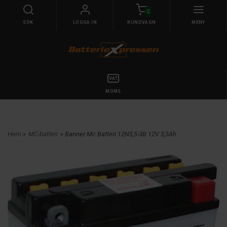
0
SÖK
LOGGA IN
KUNDVAGN
MENY
MOMS
Hem
»
MC-batteri
» Banner Mc Batteri 12N5,5-3B 12V 5,5Ah