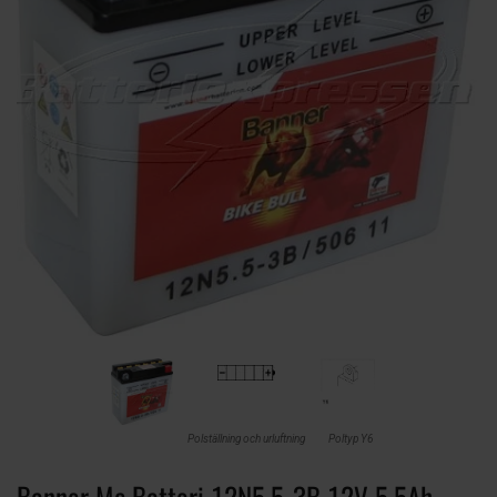
Polställning och urluftning
Poltyp Y6
Banner Mc Batteri 12N5,5-3B 12V 5,5Ah