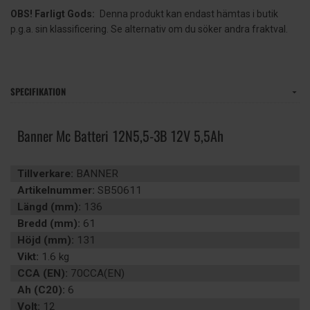
OBS! Farligt Gods:
Denna produkt kan endast hämtas i butik
p.g.a. sin klassificering. Se alternativ om du söker andra fraktval.
SPECIFIKATION
Banner Mc Batteri 12N5,5-3B 12V 5,5Ah
Tillverkare:
BANNER
Artikelnummer:
SB50611
Längd (mm):
136
Bredd (mm):
61
Höjd (mm):
131
Vikt:
1.6 kg
CCA (EN):
70CCA(EN)
Ah (C20):
6
Volt:
12