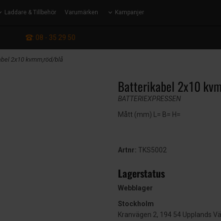
Laddare & Tillbehör
Varumärken
Kampanjer
: 08 - 35 29 50
kabel 2x10 kvmm,röd/blå
Batterikabel 2x10 kv
BATTERIEXPRESSEN
Mått (mm) L= B= H=
Artnr:
TKS5002
Lagerstatus
Webblager
Stockholm
Kranvägen 2, 194 54 Upplands V