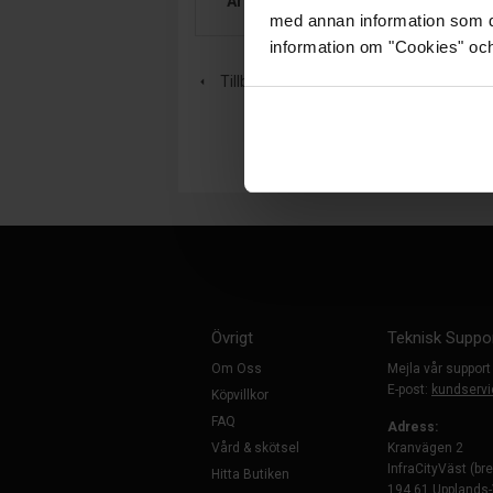
Artikelgrupp:
Kablar
med annan information som du 
information om "Cookies" och d
Tillbaka
Övrigt
Teknisk Suppo
Om Oss
Mejla vår support
E-post:
kundservi
Köpvillkor
FAQ
Adress:
Vård & skötsel
Kranvägen 2
InfraCityVäst (br
Hitta Butiken
194 61 Upplands