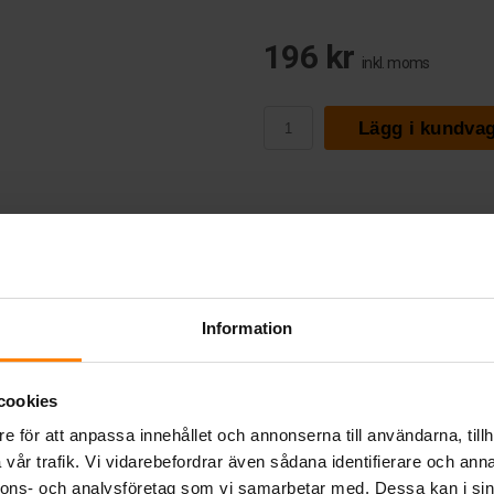
196 kr
inkl. moms
Lägg i kundva
Information
cookies
e för att anpassa innehållet och annonserna till användarna, tillh
vår trafik. Vi vidarebefordrar även sådana identifierare och anna
nnons- och analysföretag som vi samarbetar med. Dessa kan i sin