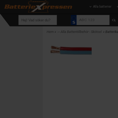
Alla batterier
Hem
»
--- Alla Batteritillbehör - Skötsel
» Batteri