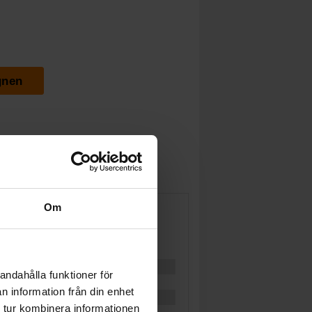
gnen
Om
andahålla funktioner för
n information från din enhet
 tur kombinera informationen