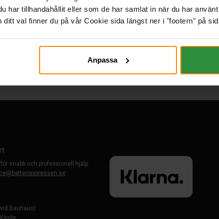
har tillhandahållit eller som de har samlat in när du har använt 
itt val finner du på vår Cookie sida längst ner i "footern" på sid
Anpassa
rt
 för snabb och professionell hjälp.
ce@batteriexpressen.se
evid Bauhaus)
-Väsby