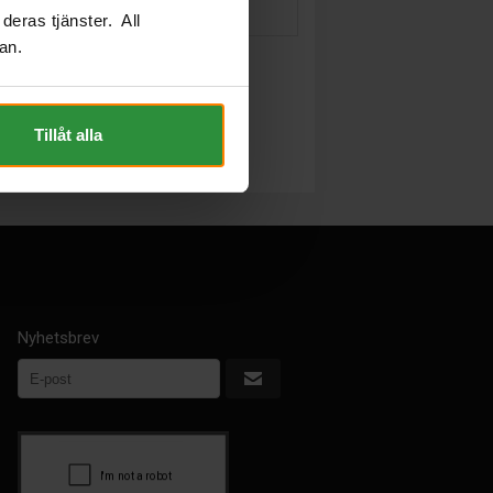
deras tjänster. All
an.
Tillåt alla
Nyhetsbrev