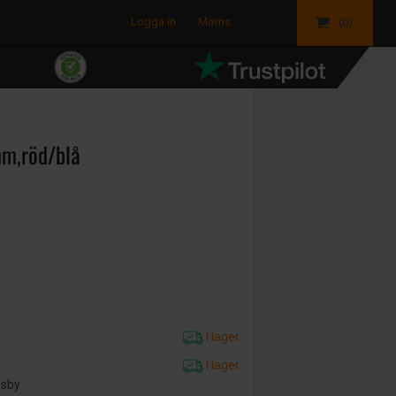
Logga in
Moms
(0)
mm,röd/blå
I lager
I lager
äsby