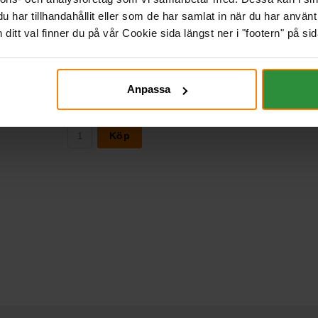
har tillhandahållit eller som de har samlat in när du har använt 
Faston T2 till FastonT1adapter
itt val finner du på vår Cookie sida längst ner i "footern" på sid
BATTERIEXPRESSEN
Mått (mm) L= B= H=
Art nr. TB4010
Webblager
Stockholm
Anpassa
118 kr
inkl. moms
Köp