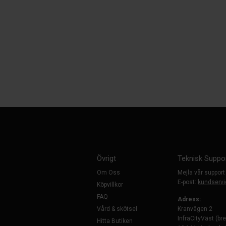
Övrigt
Teknisk Suppo
Om Oss
Mejla vår support
E-post:
kundservi
Köpvillkor
FAQ
Adress:
Vård & skötsel
Kranvägen 2
InfraCityVäst (br
Hitta Butiken