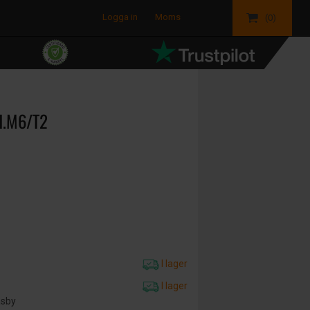
Logga in
Moms
(0)
ad.M6/T2
I lager
I lager
äsby