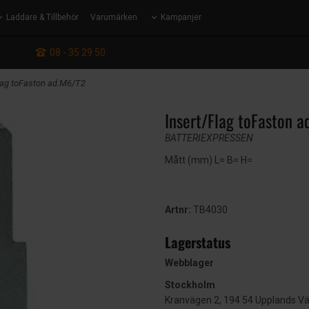
Laddare & Tillbehör
Varumärken
Kampanjer
: 08 - 35 29 50
Flag toFaston ad.M6/T2
Insert/Flag toFaston 
BATTERIEXPRESSEN
Mått (mm) L= B= H=
Artnr:
TB4030
Lagerstatus
Webblager
Stockholm
Kranvägen 2, 194 54 Upplands V