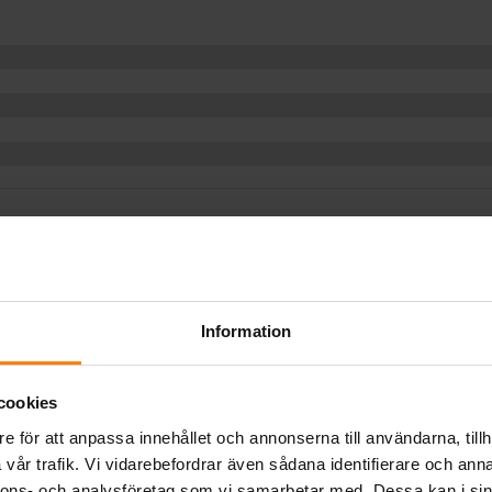
Information
cookies
e för att anpassa innehållet och annonserna till användarna, tillh
vår trafik. Vi vidarebefordrar även sådana identifierare och anna
nnons- och analysföretag som vi samarbetar med. Dessa kan i sin