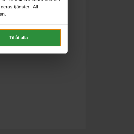
deras tjänster. All
an.
Tillåt alla