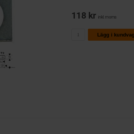
118 kr
inkl. moms
Lägg i kundva