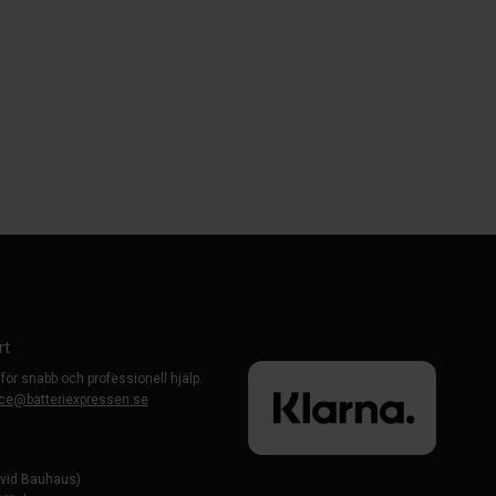
rt
 för snabb och professionell hjälp.
ce@batteriexpressen.se
evid Bauhaus)