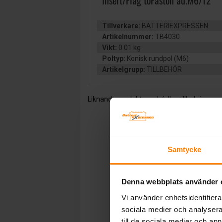
Insert/Flag toFaston ad.M6/T2
Tillverkare:
BATTERIEXPRESSEN
Artikelnummer:
TB4030
Vikt:
0.01 kg
Poltyp:
Konisk rundpol (M6)
Artikelgrupp:
TILLBEHÖR
Liknande produkter och/eller tillbehör:
Samtycke
Denna webbplats använder 
Vi använder enhetsidentifierar
sociala medier och analysera 
till de sociala medier och a