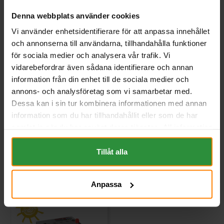
Denna webbplats använder cookies
Vi använder enhetsidentifierare för att anpassa innehållet
och annonserna till användarna, tillhandahålla funktioner
Banner Power Bull 12v 40Ah
Varta Blue Dynamic 12v
för sociala medier och analysera vår trafik. Vi
P4026
40Ah A14
BANNER
VARTA
vidarebefordrar även sådana identifierare och annan
Mått (mm) L=187 B=127 H=226 |
Mått (mm) L=187 B=127 H=227 |
information från din enhet till de sociala medier och
EN:330 | PS:0 | Kg:9,5
EN:330 | PS:0 | Kg:10,2
annons- och analysföretag som vi samarbetar med.
Art nr. SBP4026
Art nr. A14
Dessa kan i sin tur kombinera informationen med annan
Webblager
Stockholm
Webblager
Stockholm
information som du har tillhandahållit eller som de har
samlat in när du har använt deras tjänster. All information
1 417 kr
1 280 kr
inkl. moms
inkl. moms
om "Cookies" och ditt val finner du på vår Cookie sida
Köp
Köp
längst ner i "footern" på sidan.
Tillåt alla
Anpassa