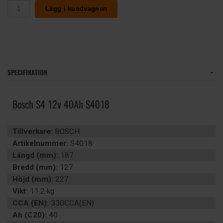
Lägg i kundvagnen
SPECIFIKATION
Bosch S4 12v 40Ah S4018
Tillverkare:
BOSCH
Artikelnummer:
S4018
Längd (mm):
187
Bredd (mm):
127
Höjd (mm):
227
Vikt:
11.2 kg
CCA (EN):
330CCA(EN)
Ah (C20):
40