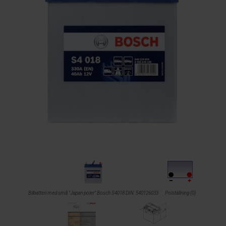
Bilbatteri med små "Japan poler" Bosch S4018 DIN: 540126033
Polställning (0)