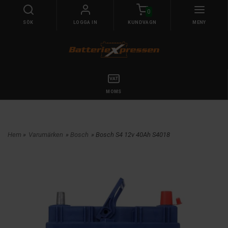
0
SÖK
LOGGA IN
KUNDVAGN
MENY
MOMS
Hem
»
Varumärken
»
Bosch
» Bosch S4 12v 40Ah S4018