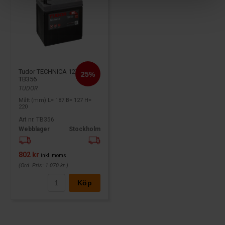
Tudor TECHNICA 12V 35Ah
TB356
TUDOR
Mått (mm) L= 187 B= 127 H=
220
Art nr. TB356
Webblager
Stockholm
802 kr
inkl. moms
(Ord. Pris:
1 070 kr
)
Köp