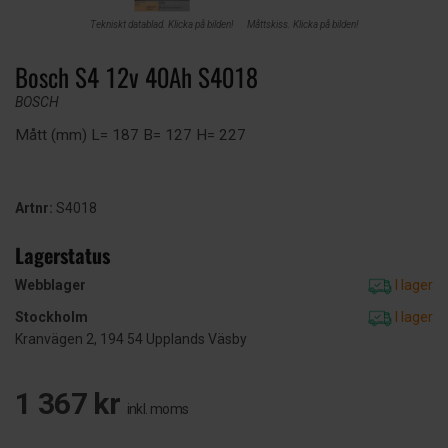
Tekniskt datablad. Klicka på bilden!
Måttskiss. Klicka på bilden!
Bosch S4 12v 40Ah S4018
BOSCH
Mått (mm) L= 187 B= 127 H= 227
Artnr:
S4018
Lagerstatus
Webblager
I lager
Stockholm
I lager
Kranvägen 2, 194 54 Upplands Väsby
1 367 kr
inkl. moms