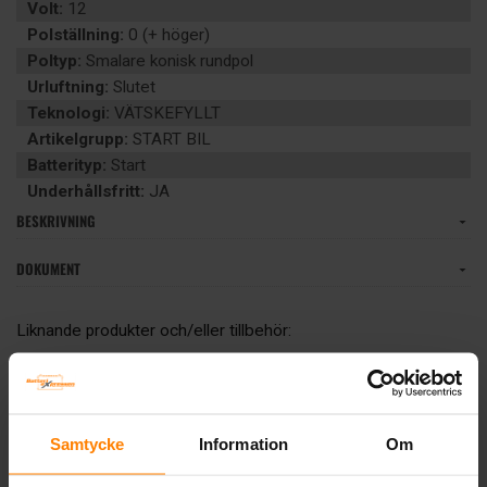
Volt:
12
Polställning:
0 (+ höger)
Poltyp:
Smalare konisk rundpol
Urluftning:
Slutet
Teknologi:
VÄTSKEFYLLT
Artikelgrupp:
START BIL
Batterityp:
Start
Underhållsfritt:
JA
BESKRIVNING
DOKUMENT
Liknande produkter och/eller tillbehör:
Samtycke
Information
Om