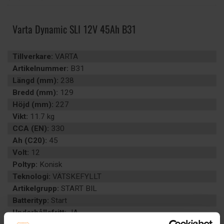
Varta Dynamic SLI 12V 45Ah B31
Tillverkare:
VARTA
Artikelnummer:
B31
Längd (mm):
238
Bredd (mm):
129
Höjd (mm):
227
Vikt:
11.7 kg
CCA (EN):
330
Ah (C20):
45
Volt:
12
Poltyp:
Konisk
Teknologi:
VÄTSKEFYLLT
Artikelgrupp:
START BIL
Batterityp:
Start
Underhållsfritt:
JA