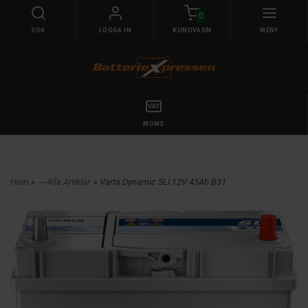
0
SÖK
LOGGA IN
KUNDVAGN
MENY
MOMS
Hem
»
--- Alla Artiklar
» Varta Dynamic SLI 12V 45Ah B31