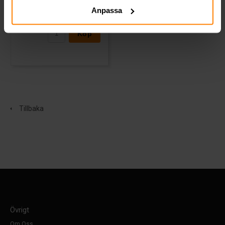
Anpassa
1 434 kr
inkl. moms
Köp
Tillbaka
Övrigt
Om Oss