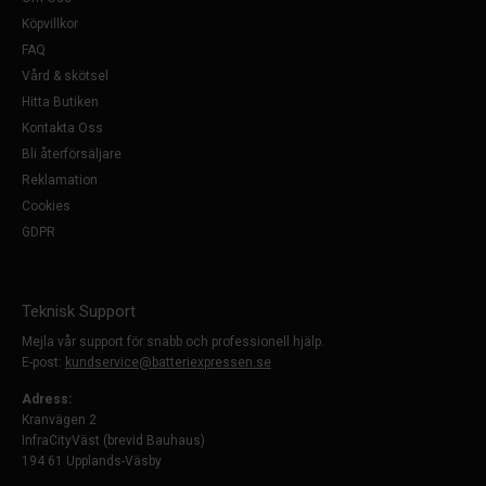
Köpvillkor
FAQ
Vård & skötsel
Hitta Butiken
Kontakta Oss
Bli återförsäljare
Reklamation
Cookies
GDPR
Teknisk Support
Mejla vår support för snabb och professionell hjälp.
E-post:
kundservice@batteriexpressen.se
Adress:
Kranvägen 2
InfraCityVäst (brevid Bauhaus)
194 61 Upplands-Väsby