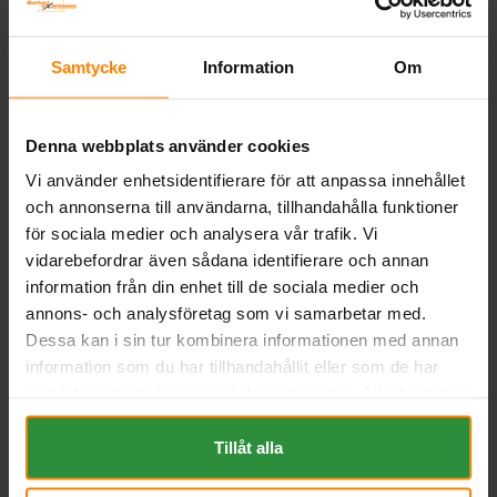
EAN:
4016987167526
BESKRIVNING
Samtycke
Information
Om
Liknande produkter och/eller tillbehör:
Denna webbplats använder cookies
Vi använder enhetsidentifierare för att anpassa innehållet
och annonserna till användarna, tillhandahålla funktioner
för sociala medier och analysera vår trafik. Vi
vidarebefordrar även sådana identifierare och annan
information från din enhet till de sociala medier och
annons- och analysföretag som vi samarbetar med.
Dessa kan i sin tur kombinera informationen med annan
Bosch S4 12v 45Ah S4020
information som du har tillhandahållit eller som de har
BOSCH
samlat in när du har använt deras tjänster. All information
Mått (mm) L= 238 B= 129 H=
om "Cookies" och ditt val finner du på vår Cookie sida
227
längst ner i "footern" på sidan.
Tillåt alla
Art nr. S4020
Webblager
Stockholm