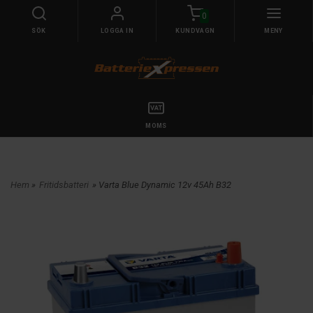
0
SÖK
LOGGA IN
KUNDVAGN
MENY
MOMS
Hem
»
Fritidsbatteri
» Varta Blue Dynamic 12v 45Ah B32