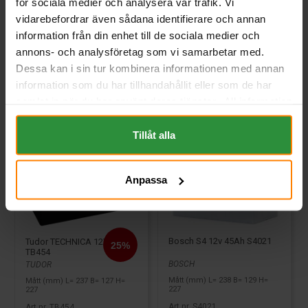
för sociala medier och analysera vår trafik. Vi
1 573 kr
1 099 kr
inkl. moms
inkl. moms
vidarebefordrar även sådana identifierare och annan
(Ord. Pris:
1 465 kr
)
information från din enhet till de sociala medier och
annons- och analysföretag som vi samarbetar med.
Köp
Köp
Dessa kan i sin tur kombinera informationen med annan
information som du har tillhandahållit eller som de har
samlat in när du har använt deras tjänster. All information
om "Cookies" och ditt val finner du på vår Cookie sida
längst ner i "footern" på sidan.
Tillåt alla
Anpassa
Bosch S4 12v 45Ah S4021
Tudor TECHNICA 12V 45Ah
TB454
BOSCH
TUDOR
Mått (mm) L= 238 B= 129 H=
Mått (mm) L= 237 B= 127 H=
227
227
Art nr. S4021
Art nr. TB454