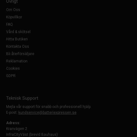
Övrigt
Om Oss
Köpvillkor
FAQ
Vård & skötsel
Hitta Butiken
Kontakta Oss
Bli återförsäljare
Reklamation
Cookies
GDPR
Teknisk Support
Mejla vår support för snabb och professionell hjälp.
E-post:
kundservice@batteriexpressen.se
Adress:
Kranvägen 2
InfraCityVäst (brevid Bauhaus)