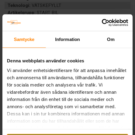
Teknologi:
VÄTSKEFYLLT
Artikelgrupp:
START BIL
Batterityp:
Start
Underhållsfritt:
JA
BESKRIVNING
Samtycke
Information
Om
DOKUMENT
Denna webbplats använder cookies
Liknande produkter och/eller tillbehör:
Vi använder enhetsidentifierare för att anpassa innehållet
och annonserna till användarna, tillhandahålla funktioner
för sociala medier och analysera vår trafik. Vi
vidarebefordrar även sådana identifierare och annan
information från din enhet till de sociala medier och
annons- och analysföretag som vi samarbetar med.
Dessa kan i sin tur kombinera informationen med annan
information som du har tillhandahållit eller som de har
samlat in när du har använt deras tjänster. All information