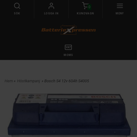
0
SÖK
LOGGA IN
KUNDVAGN
MENY
MOMS
Hem
»
Höstkampanj
» Bosch S4 12v 60Ah S4005