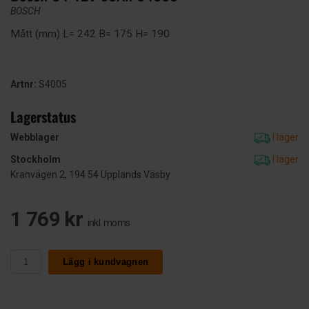
BOSCH
Mått (mm) L= 242 B= 175 H= 190
Artnr:
S4005
Lagerstatus
Webblager
I lager
Stockholm
I lager
Kranvägen 2, 194 54 Upplands Väsby
1 769 kr
inkl. moms
Lägg i kundvagnen