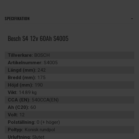
SPECIFIKATION
Bosch S4 12v 60Ah S4005
Tillverkare:
BOSCH
Artikelnummer:
S4005
Längd (mm):
242
Bredd (mm):
175
Höjd (mm):
190
Vikt:
14.89 kg
CCA (EN):
540CCA(EN)
Ah (C20):
60
Volt:
12
Polställning:
0 (+ höger)
Poltyp:
Konisk rundpol
Urluftning:
Slutet