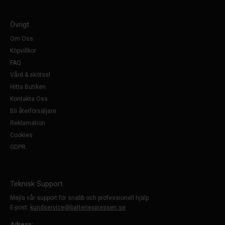
Övrigt
Om Oss
Köpvillkor
FAQ
Vård & skötsel
Hitta Butiken
Kontakta Oss
Bli återförsäljare
Reklamation
Cookies
GDPR
Teknisk Support
Mejla vår support för snabb och professionell hjälp.
E-post:
kundservice@batteriexpressen.se
Adress: