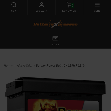
0
SÖK
LOGGA IN
KUNDVAGN
MENY
MOMS
Hem
»
--- Alla Artiklar
» Banner Power Bull 12v 62Ah P6219