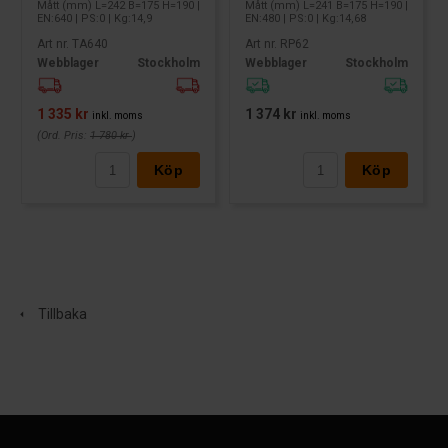
Mått (mm) L=242 B=175 H=190 |
Mått (mm) L=241 B=175 H=190 |
EN:640 | PS:0 | Kg:14,9
EN:480 | PS:0 | Kg:14,68
Art nr. TA640
Art nr. RP62
Webblager
Stockholm
Webblager
Stockholm
1 335 kr
1 374 kr
inkl. moms
inkl. moms
(Ord. Pris:
1 780 kr
)
Köp
Köp
Tillbaka