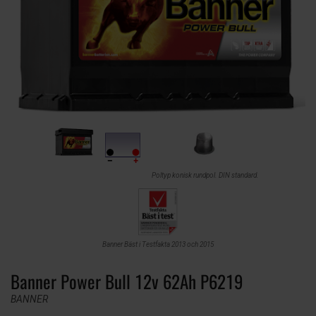
Poltyp konisk rundpol. DIN standard.
Banner Bäst i Testfakta 2013 och 2015
Banner Power Bull 12v 62Ah P6219
BANNER