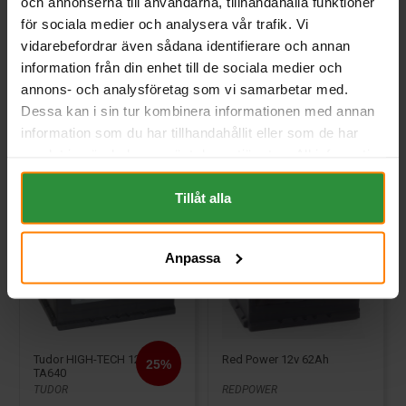
och annonserna till användarna, tillhandahålla funktioner
Webblager
Stockholm
Webblager
Stockholm
för sociala medier och analysera vår trafik. Vi
vidarebefordrar även sådana identifierare och annan
1 911 kr
2 062 kr
inkl. moms
inkl. moms
information från din enhet till de sociala medier och
annons- och analysföretag som vi samarbetar med.
Köp
Köp
Dessa kan i sin tur kombinera informationen med annan
information som du har tillhandahållit eller som de har
samlat in när du har använt deras tjänster. All information
om "Cookies" och ditt val finner du på vår Cookie sida
längst ner i "footern" på sidan.
Tillåt alla
Anpassa
Tudor HIGH-TECH 12V 64Ah
Red Power 12v 62Ah
TA640
TUDOR
REDPOWER