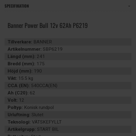
SPECIFIKATION
Banner Power Bull 12v 62Ah P6219
Tillverkare:
BANNER
Artikelnummer:
SBP6219
Längd (mm):
241
Bredd (mm):
175
Höjd (mm):
190
Vikt:
15.5 kg
CCA (EN):
540CCA(EN)
Ah (C20):
62
Volt:
12
Poltyp:
Konisk rundpol
Urluftning:
Slutet
Teknologi:
VÄTSKEFYLLT
Artikelgrupp:
START BIL