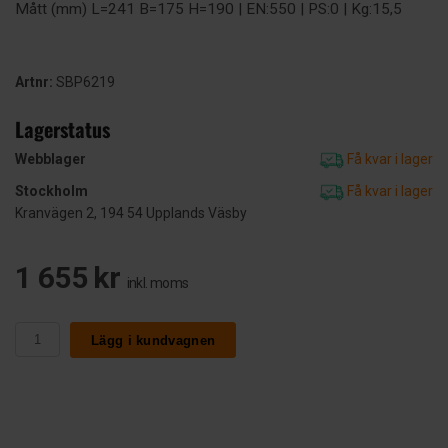
Mått (mm) L=241 B=175 H=190 | EN:550 | PS:0 | Kg:15,5
Artnr:
SBP6219
Lagerstatus
Webblager
Få kvar i lager
Stockholm
Få kvar i lager
Kranvägen 2, 194 54 Upplands Väsby
1 655 kr
inkl. moms
Lägg i kundvagnen