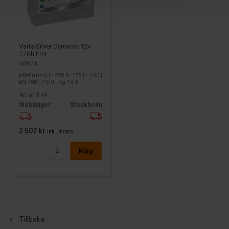
Varta Silver Dynamic 12v
77Ah E44
VARTA
Mått (mm) L=278 B=175 H=190 |
EN:780 | PS:0 | Kg:18,3
Art nr. E44
Webblager
Stockholm
2 507 kr
inkl. moms
Köp
Tillbaka