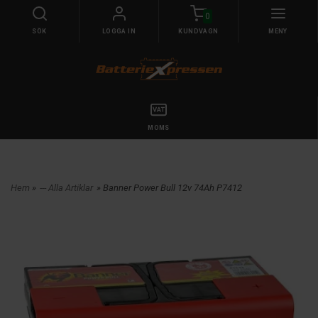
0
SÖK
LOGGA IN
KUNDVAGN
MENY
MOMS
Hem
»
--- Alla Artiklar
» Banner Power Bull 12v 74Ah P7412