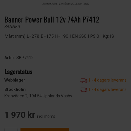
Banner Bäst i Testfakta 2013 och 2015
Banner Power Bull 12v 74Ah P7412
BANNER
Mått (mm) L=278 B=175 H=190 | EN:680 | PS:0 | Kg:18
Artnr:
SBP7412
Lagerstatus
Webblager
1 - 4 dagars leverans
Stockholm
1 - 4 dagars leverans
Kranvägen 2, 194 54 Upplands Väsby
1 970 kr
inkl. moms