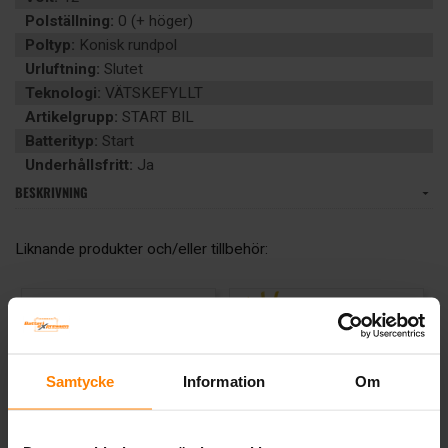
Polställning:
0 (+ höger)
Poltyp:
Konisk rundpol
Urluftning:
Slutet
Teknologi:
VÄTSKEFYLLT
Artikelgrupp:
START BIL
Batterityp:
Start
Underhållsfritt:
Ja
BESKRIVNING
Liknande produkter och/eller tillbehör:
Samtycke
Information
Om