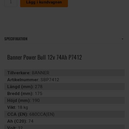
Lägg i kundvagnen
SPECIFIKATION
Banner Power Bull 12v 74Ah P7412
Tillverkare:
BANNER
Artikelnummer:
SBP7412
Längd (mm):
278
Bredd (mm):
175
Höjd (mm):
190
Vikt:
18 kg
CCA (EN):
680CCA(EN)
Ah (C20):
74
Volt:
12