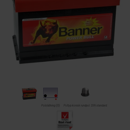
Polställning ((0)
Poltyp konisk rundpol. DIN standard.