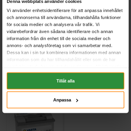
Denna webbplats använder cookies
Vi använder enhetsidentifierare för att anpassa innehållet
Bosch S5 12v 77Ah S5008
Tudor HIGH-TECH 12V 77Ah
TA770
och annonserna till användarna, tillhandahålla funktioner
BOSCH
TUDOR
för sociala medier och analysera vår trafik. Vi
Mått (mm) L= 278 B= 175 H=
Mått (mm) L=278 B=175 H=190 |
vidarebefordrar även sådana identifierare och annan
190
EN:760 | PS:0 | Kg:17,5
information från din enhet till de sociala medier och
Art nr. S5008
Art nr. TA770
annons- och analysföretag som vi samarbetar med.
Webblager
Stockholm
Webblager
Stockholm
Dessa kan i sin tur kombinera informationen med annan
information som du har tillhandahållit eller som de har
2 363 kr
1 885 kr
inkl. moms
inkl. moms
samlat in när du har använt deras tjänster. All information
(Ord. Pris:
2 513 kr
)
om "Cookies" och ditt val finner du på vår Cookie sida
Köp
Köp
längst ner i "footern" på sidan.
Tillåt alla
Anpassa