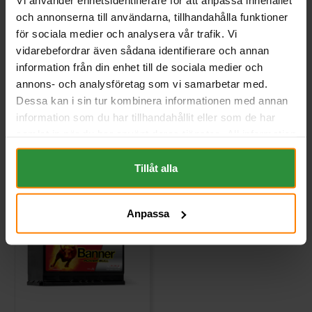
Vi använder enhetsidentifierare för att anpassa innehållet
VARTA
TUDOR
och annonserna till användarna, tillhandahålla funktioner
Mått (mm) L=278 B=175 H=175 |
Mått (mm) L= 278 B= 175 H=
EN:750 | PS:0 | Kg:17,5
175
för sociala medier och analysera vår trafik. Vi
Art nr. E38
Art nr. TA722
vidarebefordrar även sådana identifierare och annan
Webblager
Stockholm
Webblager
Stockholm
information från din enhet till de sociala medier och
annons- och analysföretag som vi samarbetar med.
2 470 kr
1 602 kr
inkl. moms
inkl. moms
Dessa kan i sin tur kombinera informationen med annan
(Ord. Pris:
2 136 kr
)
information som du har tillhandahållit eller som de har
samlat in när du har använt deras tjänster. All information
Köp
Köp
om "Cookies" och ditt val finner du på vår Cookie sida
längst ner i "footern" på sidan.
Tillåt alla
Anpassa