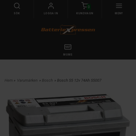
0
SÖK
LOGGA IN
KUNDVAGN
MENY
MOMS
Hem
»
Varumärken
»
Bosch
» Bosch S5 12v 74Ah S5007