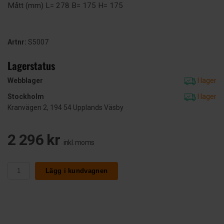
Mått (mm) L= 278 B= 175 H= 175
Artnr:
S5007
Lagerstatus
Webblager
I lager
Stockholm
I lager
Kranvägen 2, 194 54 Upplands Väsby
2 296 kr
inkl. moms
Lägg i kundvagnen