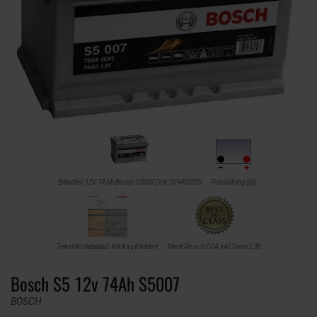
Bilbatteri 12V 74 Ah Bosch S5007 DIN: 574402075
Polställning ((0)
Tekniskt datablad. Klicka på bilden!
Mest Ah och CCA inkl.Varta E38
Bosch S5 12v 74Ah S5007
BOSCH