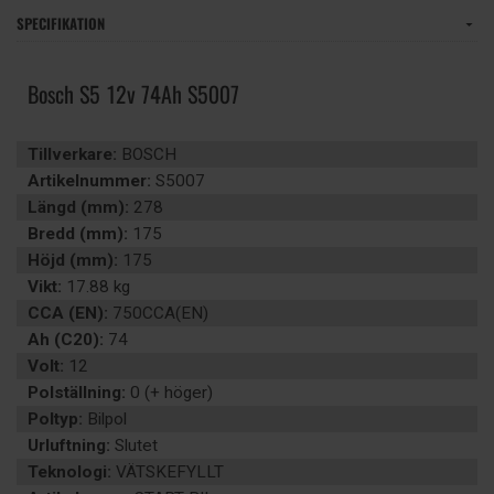
SPECIFIKATION
Bosch S5 12v 74Ah S5007
Tillverkare:
BOSCH
Artikelnummer:
S5007
Längd (mm):
278
Bredd (mm):
175
Höjd (mm):
175
Vikt:
17.88 kg
CCA (EN):
750CCA(EN)
Ah (C20):
74
Volt:
12
Polställning:
0 (+ höger)
Poltyp:
Bilpol
Urluftning:
Slutet
Teknologi:
VÄTSKEFYLLT