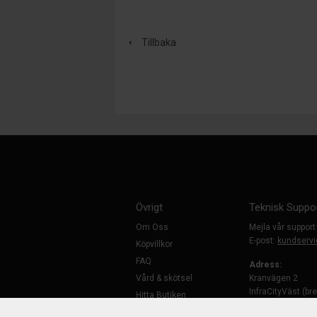
Tillbaka
Övrigt
Teknisk Suppo
Om Oss
Mejla vår support
E-post:
kundservi
Köpvillkor
FAQ
Adress:
Vård & skötsel
Kranvägen 2
InfraCityVäst (br
Hitta Butiken
194 61 Upplands
Kontakta Oss