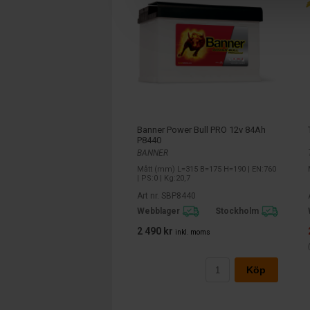
Banner Power Bull PRO 12v 84Ah
P8440
BANNER
Mått (mm) L=315 B=175 H=190 | EN:760
| PS:0 | Kg:20,7
Art nr. SBP8440
Webblager
Stockholm
2 490 kr
inkl. moms
Köp