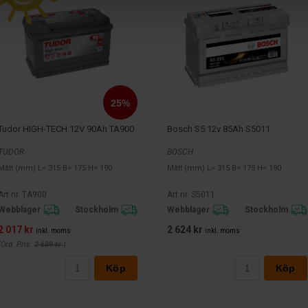
Tudor HIGH-TECH 12V 90Ah TA900
Bosch S5 12v 85Ah S5011
TUDOR
BOSCH
Mått (mm) L= 315 B= 175 H= 190
Mått (mm) L= 315 B= 175 H= 190
Art nr. TA900
Art nr. S5011
Webblager
Stockholm
Webblager
Stockholm
2 017 kr
2 624 kr
inkl. moms
inkl. moms
(Ord. Pris:
2 689 kr
)
Köp
Köp