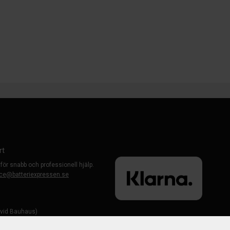
rt
 för snabb och professionell hjälp.
ce@batteriexpressen.se
evid Bauhaus)
-Väsby