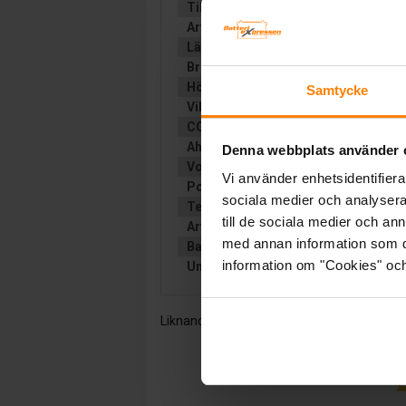
Tillverkare:
VARTA
Artikelnummer:
F19
Längd (mm):
315
Bredd (mm):
175
Höjd (mm):
190
Samtycke
Vikt:
19.8 kg
CCA (EN):
800
Ah (C20):
85
Denna webbplats använder 
Volt:
12
Vi använder enhetsidentifierar
Poltyp:
Konisk
sociala medier och analysera 
Teknologi:
VÄTSKEFYLLT
till de sociala medier och a
Artikelgrupp:
START BIL
med annan information som du 
Batterityp:
Start
information om "Cookies" och d
Underhållsfritt:
JA
Liknande produkter och/eller tillbehör: