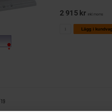
2 915 kr
inkl. moms
Lägg i kundva
F19