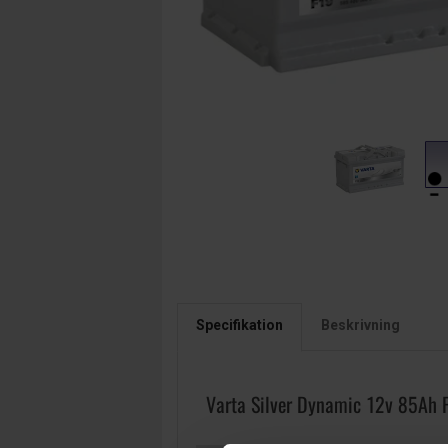
Specifikation
Beskrivning
Varta Silver Dynamic 12v 85Ah 