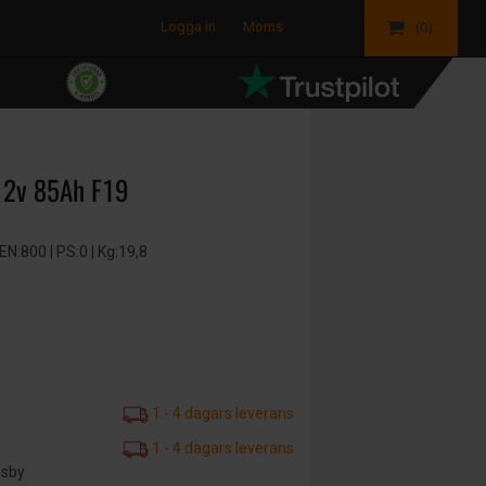
Logga in
Moms
(0)
12v 85Ah F19
:800 | PS:0 | Kg:19,8
1 - 4 dagars leverans
1 - 4 dagars leverans
äsby