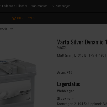
Laddare & Tillbehör
Varumärken
Kampanjer
: 08 - 35 29 50
v 85Ah F19
Varta Silver Dynamic 
VARTA
Mått (mm) L=315 B=175 H=190 | EN
Artnr:
F19
Lagerstatus
Webblager
Stockholm
Kranvägen 2, 194 54 Upplands V