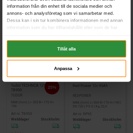
information från din enhet till de sociala medier och
annons- och analysföretag som vi samarbetar med.
Dessa kan i sin tur kombinera informationen med annan
information som du har tillhandahållit eller som de har
samlat in när du har använt deras tjänster. All information
om "Cookies" och ditt val finner du på vår Cookie sida
längst ner i "footern" på sidan.
Tillåt alla
Anpassa
Tudor TECHNCA 12V 95Ah
Red Power 12v 95Ah
TB950
TUDOR
REDPOWER
Mått (mm) L= 353 B= 175 H=
Mått (mm) L=354 B=175 H=190 |
190
EN:720 | PS:0 | Kg:22,6
Art nr. TB950
Art nr. RP95
Webblager
Stockholm
Webblager
Stockholm