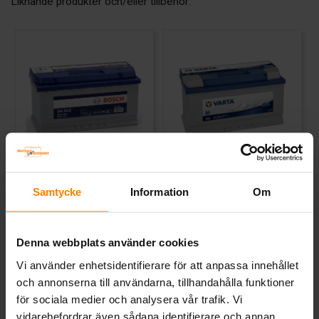
Liknande produkter och/eller tillbehör:
Bosch S4 12v 95Ah S4013
Varta Blue Dynamic 12v
95Ah G3
Samtycke
Information
Om
BOSCH
VARTA
Mått (mm) L= 353 B= 175 H=
Mått (mm) L=353 B=175 H=190 |
190
EN:800 | PS:0 | Kg:22
Art nr. S4013
Art nr. G3
Denna webbplats använder cookies
Webblager
Stockholm
Webblager
Stockholm
Vi använder enhetsidentifierare för att anpassa innehållet
och annonserna till användarna, tillhandahålla funktioner
2 794 kr
2 911 kr
inkl. moms
inkl. moms
för sociala medier och analysera vår trafik. Vi
vidarebefordrar även sådana identifierare och annan
Köp
Köp