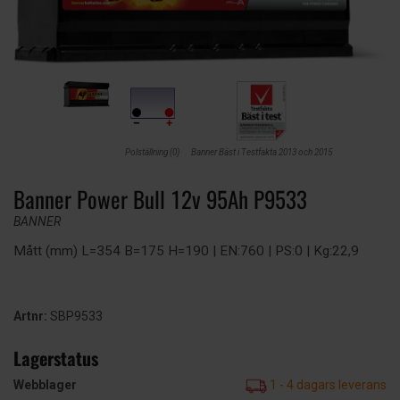
Polställning (0)
Banner Bäst i Testfakta 2013 och 2015
Banner Power Bull 12v 95Ah P9533
BANNER
Mått (mm) L=354 B=175 H=190 | EN:760 | PS:0 | Kg:22,9
Artnr:
SBP9533
Lagerstatus
Webblager
1 - 4 dagars leverans