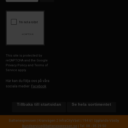
This site is protected by
reCAPTCHA and the Google
Privacy Policy
and
Terms of
Service
apply.
Här kan du följa oss på våra
sociala medier:
Facebook
Tillbaka till startsidan
Se hela sortimentet
Batteriexpressen | Kranvägen 2 InfraCityVäst | 194 61 Upplands-Väsby
|
kundservice@batteriexpressen.se
| Tel: 08 - 35 29 50