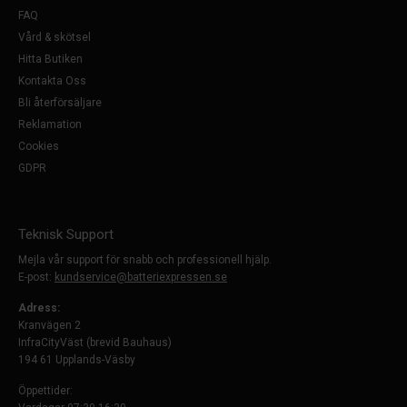
FAQ
Vård & skötsel
Hitta Butiken
Kontakta Oss
Bli återförsäljare
Reklamation
Cookies
GDPR
Teknisk Support
Mejla vår support för snabb och professionell hjälp.
E-post:
kundservice@batteriexpressen.se
Adress:
Kranvägen 2
InfraCityVäst (brevid Bauhaus)
194 61 Upplands-Väsby
Öppettider: