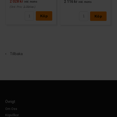
2 028 kr
2 116 kr
inkl. moms
inkl. moms
(Ord. Pris:
2 704 kr
)
Köp
Köp
Tillbaka
Övrigt
Om Oss
Köpvillkor