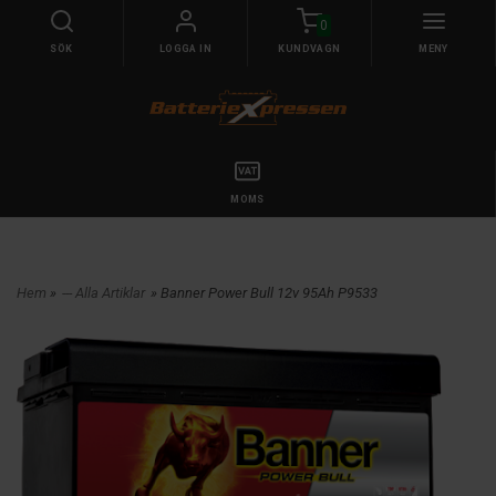
0
SÖK
LOGGA IN
KUNDVAGN
MENY
MOMS
Hem
»
--- Alla Artiklar
» Banner Power Bull 12v 95Ah P9533