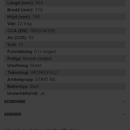
Längd (mm):
354
Bredd (mm):
175
Höjd (mm):
190
Vikt:
22.9 kg
CCA (EN):
780CCA(EN)
Ah (C20):
95
Volt:
12
Polställning:
0 (+ höger)
Poltyp:
Konisk rundpol
Urluftning:
Slutet
Teknologi:
VÄTSKEFYLLT
Artikelgrupp:
START BIL
Batterityp:
Start
Underhållsfritt:
Ja
BESKRIVNING
DOKUMENT