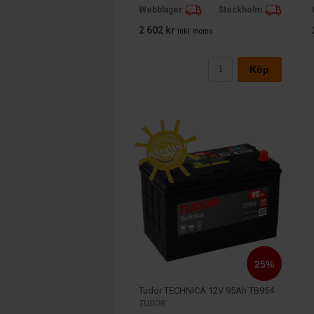
Webblager
Stockholm
2 602 kr
inkl. moms
Köp
Tudor TECHNICA 12V 95Ah TB954
TUDOR