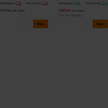
Webblager
Stockholm
Webblager
Stockholm
2 911 kr
2 832 kr
inkl. moms
inkl. moms
(Ord. Pris:
3 775 kr
)
Köp
Köp