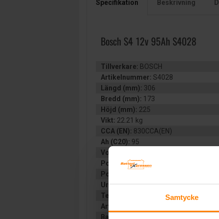
Specifikation
Beskrivning
D
Bosch S4 12v 95Ah S4028
Tillverkare:
BOSCH
Artikelnummer:
S4028
Längd (mm):
306
Bredd (mm):
173
Höjd (mm):
225
Vikt:
22.21 kg
CCA (EN):
830CCA(EN)
Ah (C20):
95
Volt:
12
Polställning:
0 (+ höger)
Poltyp:
Konisk rundpol
Urluftning:
Slutet
Teknologi:
VÄTSKEFYLLT
Samtycke
Artikelgrupp:
START BIL
Batterityp:
Start