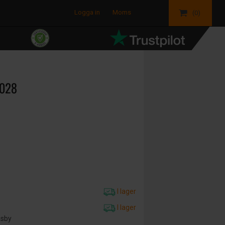
Logga in
Moms
(0)
4028
I lager
I lager
äsby