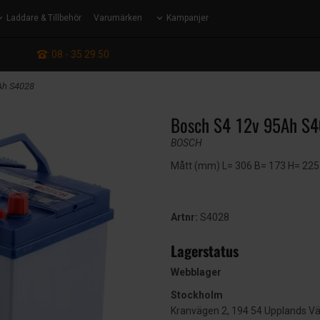
Laddare & Tillbehör
Varumärken
Kampanjer
: 08 - 35 29 50
Ah S4028
Bosch S4 12v 95Ah S
BOSCH
Mått (mm) L= 306 B= 173 H= 225
Artnr:
S4028
Lagerstatus
Webblager
Stockholm
Kranvägen 2, 194 54 Upplands V