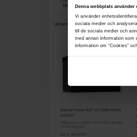
Underhållsfritt:
JA
Denna webbplats använder 
Vi använder enhetsidentifierar
sociala medier och analysera 
Liknande produkter och/eller tillbehör:
till de sociala medier och a
med annan information som du 
information om "Cookies" och d
Banner Power Bull 12v 95Ah P9504
BANNER
Mått (mm) L=303 B=173 H=225 | EN:680
| PS:0 | Kg:21,6
Art nr. SBP9504