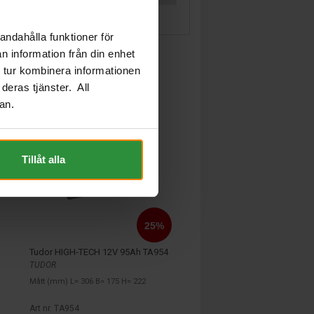
andahålla funktioner för
n information från din enhet
 tur kombinera informationen
deras tjänster. All
an.
Tillåt alla
Tudor HIGH-TECH 12V 95Ah TA954
TUDOR
Mått (mm) L= 306 B= 175 H= 222
Art nr. TA954