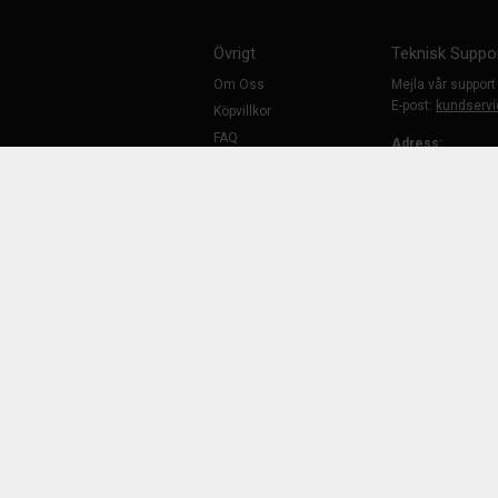
Övrigt
Teknisk Suppo
Om Oss
Mejla vår support
E-post:
kundservi
Köpvillkor
FAQ
Adress:
Vård & skötsel
Kranvägen 2
InfraCityVäst (br
Hitta Butiken
194 61 Upplands
Kontakta Oss
Bli återförsäljare
Öppettider:
Vardagar 07:30-1
Reklamation
Lunchstängt 12:0
Cookies
GDPR
Telefonväxeln är
Telefon: 08-35 29