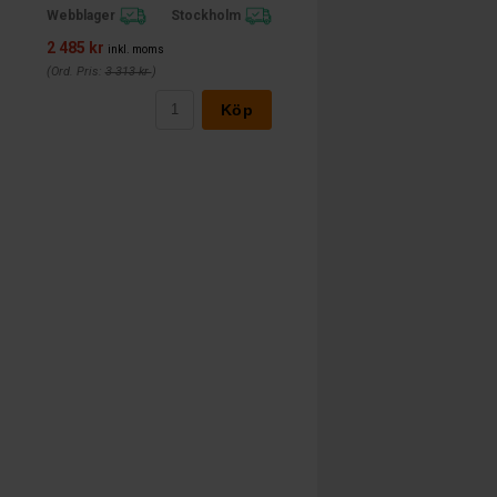
Webblager
Stockholm
2 485 kr
inkl. moms
(Ord. Pris:
3 313 kr
)
Köp