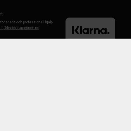
rt
 för snabb och professionell hjälp.
ce@batteriexpressen.se
evid Bauhaus)
-Väsby
6:30
0-12:30
 öppen 08:00-12:00 och 12:30-16:30
 50