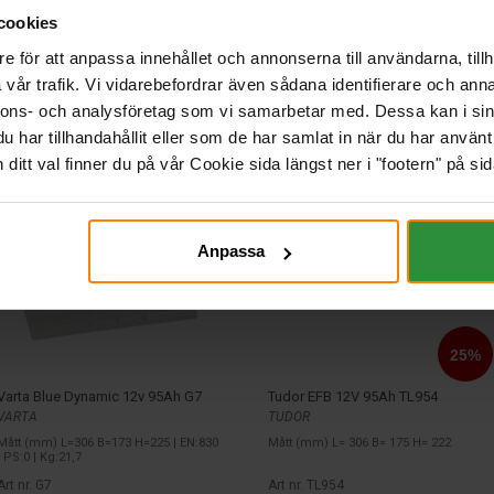
cookies
e för att anpassa innehållet och annonserna till användarna, tillh
vår trafik. Vi vidarebefordrar även sådana identifierare och anna
nnons- och analysföretag som vi samarbetar med. Dessa kan i sin
har tillhandahållit eller som de har samlat in när du har använt 
itt val finner du på vår Cookie sida längst ner i "footern" på sid
Anpassa
Varta Blue Dynamic 12v 95Ah G7
Tudor EFB 12V 95Ah TL954
VARTA
TUDOR
Mått (mm) L=306 B=173 H=225 | EN:830
Mått (mm) L= 306 B= 175 H= 222
| PS:0 | Kg:21,7
Art nr. G7
Art nr. TL954