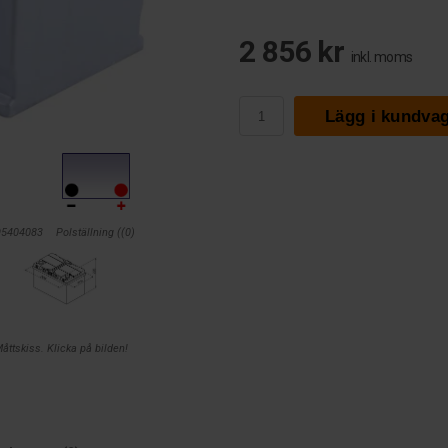
2 856 kr
inkl. moms
Lägg i kundva
595404083
Polställning ((0)
åttskiss. Klicka på bilden!