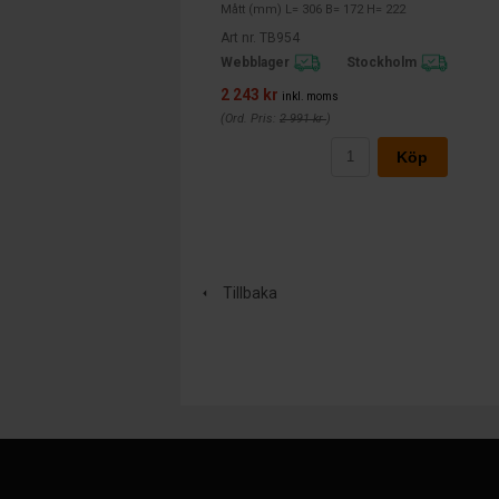
Mått (mm) L= 306 B= 172 H= 222
Art nr. TB954
Webblager
Stockholm
2 243 kr
inkl. moms
(Ord. Pris:
2 991 kr
)
Köp
Tillbaka