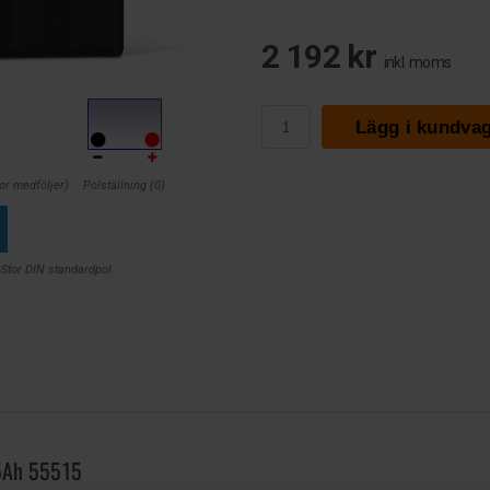
2 192 kr
inkl. moms
Lägg i kundva
or medföljer)
Polställning (0)
+Stor DIN standardpol.
55Ah 55515