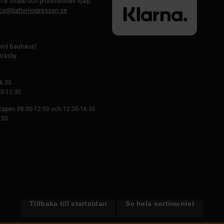
 för snabb och professionell hjälp.
ce@batteriexpressen.se
evid Bauhaus)
-Väsby
6:30
0-12:30
 öppen 08:00-12:00 och 12:30-16:30
 50
Tillbaka till startsidan
Se hela sortimentet