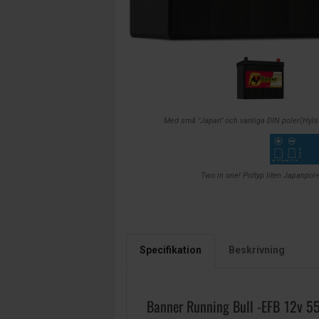
Med små "Japan" och vanliga DIN poler(Hyls
Two in one! Poltyp liten Japanpol
Specifikation
Beskrivning
Banner Running Bull -EFB 12v 