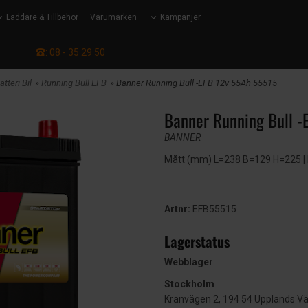
Laddare & Tillbehör
Varumärken
Kampanjer
: 08 - 35 29 50
tteri Bil
»
Running Bull EFB
» Banner Running Bull -EFB 12v 55Ah 55515
Banner Running Bull 
BANNER
Mått (mm) L=238 B=129 H=225 | EN
Artnr:
EFB55515
Lagerstatus
Webblager
Stockholm
Kranvägen 2, 194 54 Upplands V