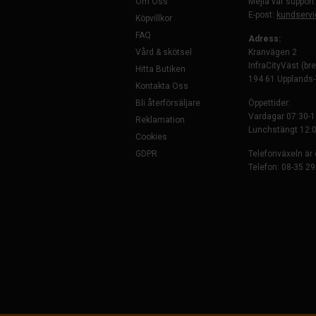
Om Oss
Mejla vår support
E-post:
kundservi
Köpvillkor
FAQ
Adress:
Vård & skötsel
Kranvägen 2
InfraCityVäst (br
Hitta Butiken
194 61 Upplands
Kontakta Oss
Bli återförsäljare
Öppettider:
Vardagar 07:30-1
Reklamation
Lunchstängt 12:0
Cookies
GDPR
Telefonväxeln är
Telefon: 08-35 29