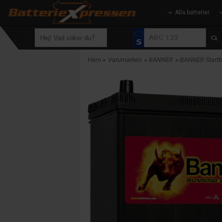
Alla batterier
Hem
»
Varumärken
»
BANNER
»
BANNER Startba