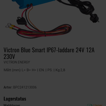
Victron Blue Smart IP67-laddare 24V 12A
230V
VICTRON ENERGY
Mått (mm) L= B= H= | EN: | PS: | Kg:2,8
Artnr:
BPC241213006
Lagerstatus
Webblager
I lager