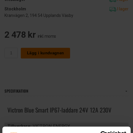
Stockholm
I lager
Kranvägen 2, 194 54 Upplands Väsby
2 478 kr
inkl. moms
Lägg i kundvagnen
SPECIFIKATION
Victron Blue Smart IP67-laddare 24V 12A 230V
Tillverkare:
VICTRON ENERGY