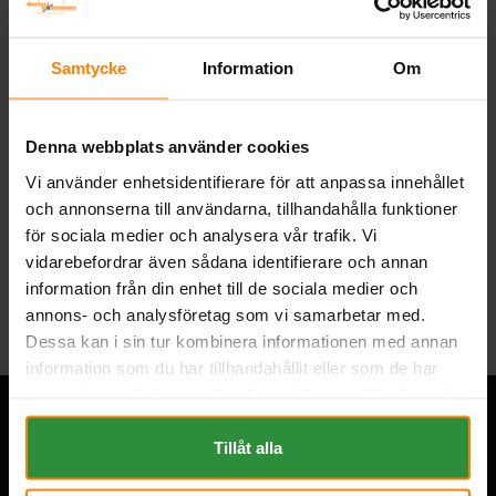
Artikelnummer:
BPC241213006
Vikt:
2.8 kg
Volt:
Lad. 24
Samtycke
Information
Om
Ampere:
12
Artikelgrupp:
LADDARE
BESKRIVNING
Denna webbplats använder cookies
Vi använder enhetsidentifierare för att anpassa innehållet
DOKUMENT
och annonserna till användarna, tillhandahålla funktioner
för sociala medier och analysera vår trafik. Vi
vidarebefordrar även sådana identifierare och annan
Tillbaka
information från din enhet till de sociala medier och
annons- och analysföretag som vi samarbetar med.
Dessa kan i sin tur kombinera informationen med annan
information som du har tillhandahållit eller som de har
samlat in när du har använt deras tjänster. All information
om "Cookies" och ditt val finner du på vår Cookie sida
längst ner i "footern" på sidan.
Tillåt alla
Övrigt