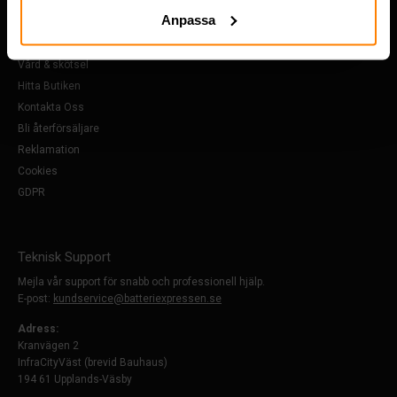
Om Oss
Anpassa
Köpvillkor
FAQ
Vård & skötsel
Hitta Butiken
Kontakta Oss
Bli återförsäljare
Reklamation
Cookies
GDPR
Teknisk Support
Mejla vår support för snabb och professionell hjälp.
E-post:
kundservice@batteriexpressen.se
Adress:
Kranvägen 2
InfraCityVäst (brevid Bauhaus)
194 61 Upplands-Väsby