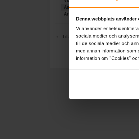
Volt:
Lad. 24
Ampere:
8
Artikelgrupp:
LADDARE
Denna webbplats använder 
Vi använder enhetsidentifierar
sociala medier och analysera 
Tillbaka
till de sociala medier och a
med annan information som du 
information om "Cookies" och d