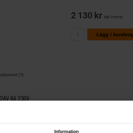
2 130 kr
inkl. moms
Lägg i kundva
okument (1)
e 24V 8A 230V
Information