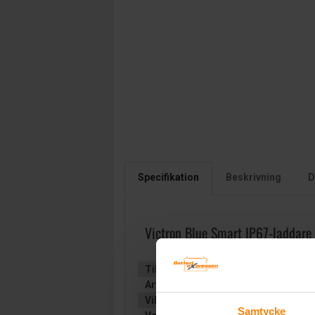
Specifikation
Beskrivning
D
Victron Blue Smart IP67-laddar
Tillverkare:
VICTRON ENERGY
Artikelnummer:
BPC240813006
Vikt:
2.8 kg
Samtycke