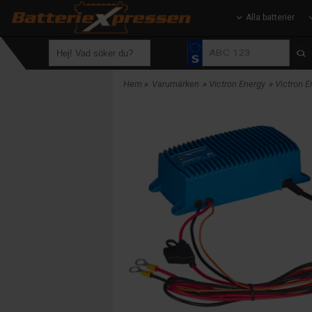
Alla batterier
Hem
»
Varumärken
»
Victron Energy
»
Victron 