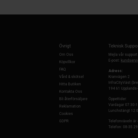
Övrigt
Teknisk Suppo
Om Oss
Mejla vår support
E-post:
kundservi
Köpvillkor
FAQ
Adress:
Vård & skötsel
Kranvägen 2
InfraCityVäst (br
Hitta Butiken
194 61 Upplands
Kontakta Oss
Bli återförsäljare
Öppettider:
Vardagar 07:30-1
Reklamation
Lunchstängt 12:0
Cookies
GDPR
Telefonväxeln är
Telefon: 08-35 29