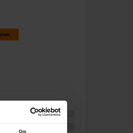
gnen
Om