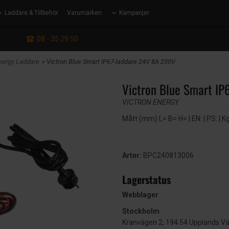
Laddare & Tillbehör
Varumärken
Kampanjer
: 08 - 35 29 50
Energy Laddare
» Victron Blue Smart IP67-laddare 24V 8A 230V
Victron Blue Smart IP
VICTRON ENERGY
Mått (mm) L= B= H= | EN: | PS: | K
Artnr:
BPC240813006
Lagerstatus
Webblager
Stockholm
Kranvägen 2, 194 54 Upplands V