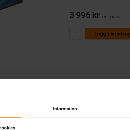
3 996 kr
inkl. moms
Lägg i kundva
Information
cookies