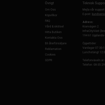
Övrigt
Teknisk Suppo
Om Oss
Mejla vår support
E-post:
kundservi
Köpvillkor
FAQ
Adress:
Vård & skötsel
Kranvägen 2
InfraCityVäst (br
Hitta Butiken
194 61 Upplands
Kontakta Oss
Bli återförsäljare
Öppettider:
Vardagar 07:30-1
Reklamation
Lunchstängt 12:0
Cookies
GDPR
Telefonväxeln är
Telefon: 08-35 29