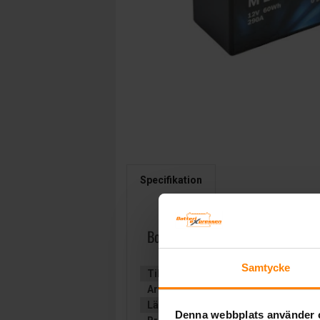
Specifikation
Bosch Litium Mc LT14B-BS
Samtycke
Tillverkare:
BOSCH
Artikelnummer:
LT14BBS
Längd (mm):
150
Denna webbplats använder 