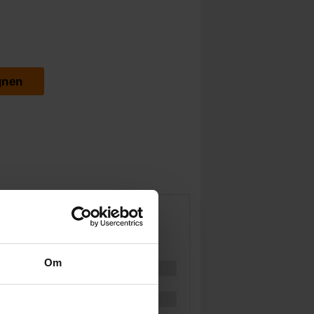
gnen
Om