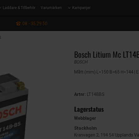
Laddare & Tillbehör
Varumärken
Kampanjer
: 08 - 35 29 50
S
Bosch Litium Mc LT14
BOSCH
Mått (mm) L=150 B=65 H=144 | EN:
Artnr:
LT14BBS
Lagerstatus
Webblager
Stockholm
Kranvägen 2, 194 54 Upplands V