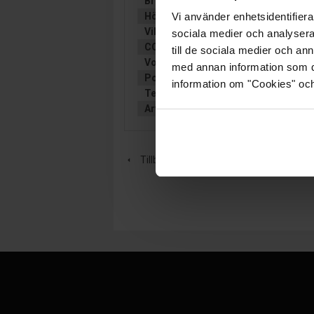
Bredd (mm):
65
Höjd (mm):
144
Vi använder enhetsidentifierar
Vikt:
1.1 kg
sociala medier och analysera 
CCA (EN):
290
till de sociala medier och a
Volt:
12
med annan information som du 
Polställning:
1 (+ Vänster)
information om "Cookies" och d
Teknologi:
LITIUM
Artikelgrupp:
MC
Tillbaka