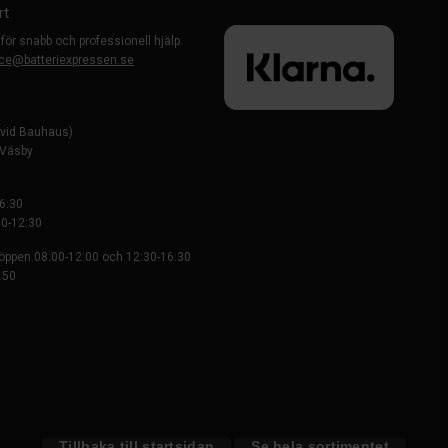
rt
 för snabb och professionell hjälp.
ce@batteriexpressen.se
evid Bauhaus)
-Väsby
6:30
0-12:30
 öppen 08:00-12:00 och 12:30-16:30
 50
Tillbaka till startsidan
Se hela sortimentet