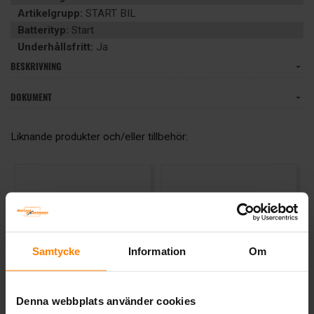
Artikelgrupp:
START BIL
Batterityp:
Start
Underhållsfritt:
Ja
BESKRIVNING
DOKUMENT
Liknande produkter och/eller tillbehör:
Samtycke
Information
Om
Denna webbplats använder cookies
Varta Ultra Dynamic AGM
Banner Running Bull AGM