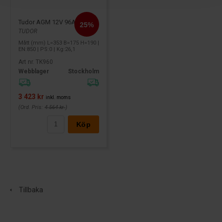
Tudor AGM 12V 96Ah TK960
TUDOR
Mått (mm) L=353 B=175 H=190 |
EN:850 | PS:0 | Kg:26,1
Art nr. TK960
Webblager
Stockholm
3 423 kr
inkl. moms
(Ord. Pris:
4 564 kr
)
Köp
Tillbaka