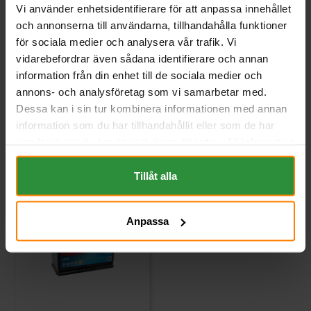
12v 95Ah G14
12v 95Ah 59501
Vi använder enhetsidentifierare för att anpassa innehållet
VARTA
BANNER
och annonserna till användarna, tillhandahålla funktioner
Mått (mm) L= 353 B= 175 H=
Bilbatteri 12V 95Ah AGM
190
Banner Running Bull
för sociala medier och analysera vår trafik. Vi
59501Banner Running Bull är
vidarebefordrar även sådana identifierare och annan
det f...
information från din enhet till de sociala medier och
Art nr. G14
Art nr. 59501
Webblager
Stockholm
Webblager
Stockholm
annons- och analysföretag som vi samarbetar med.
Dessa kan i sin tur kombinera informationen med annan
5 129 kr
3 874 kr
information som du har tillhandahållit eller som de har
inkl. moms
inkl. moms
samlat in när du har använt deras tjänster. All information
Köp
Köp
om "Cookies" och ditt val finner du på vår Cookie sida
längst ner i "footern" på sidan.
Tillåt alla
Anpassa