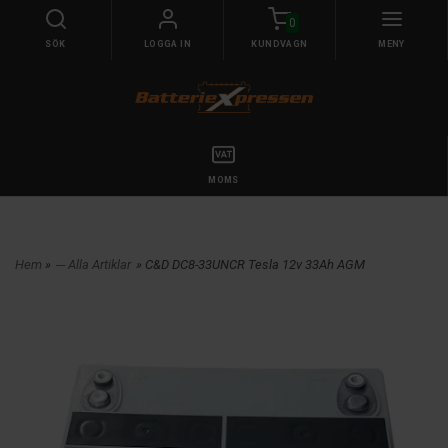
0
SÖK
LOGGA IN
KUNDVAGN
MENY
MOMS
Hem
»
--- Alla Artiklar
» C&D DC8-33UNCR Tesla 12v 33Ah AGM