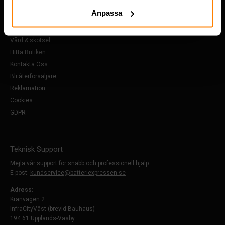
Om Oss
Anpassa
Köpvillkor
FAQ
Vård & skötsel
Hitta Butiken
Kontakta Oss
Bli återförsäljare
Reklamation
Cookies
GDPR
Teknisk Support
Mejla vår support för snabb och professionell hjälp.
E-post:
kundservice@batteriexpressen.se
Adress:
Kranvägen 2
InfraCityVäst (brevid Bauhaus)
194 61 Upplands-Väsby