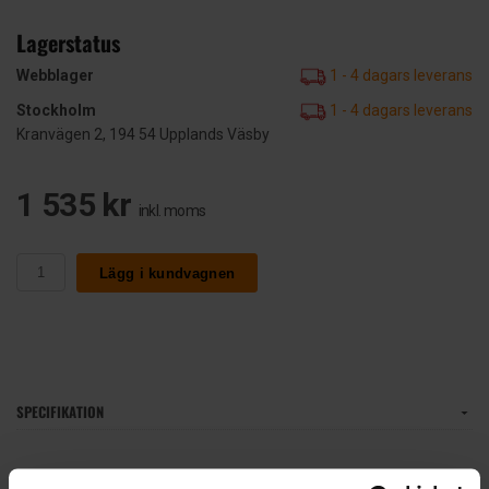
Lagerstatus
Webblager
1 - 4 dagars leverans
Stockholm
1 - 4 dagars leverans
Kranvägen 2, 194 54 Upplands Väsby
1 535 kr
inkl. moms
Lägg i kundvagnen
SPECIFIKATION
Delkor Start 12v 40Ah