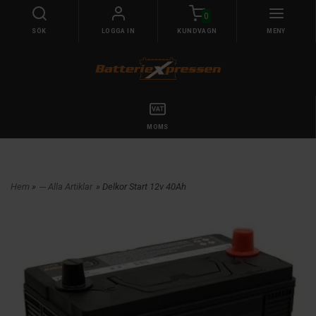
0
SÖK
LOGGA IN
KUNDVAGN
MENY
MOMS
Hem
»
--- Alla Artiklar
» Delkor Start 12v 40Ah