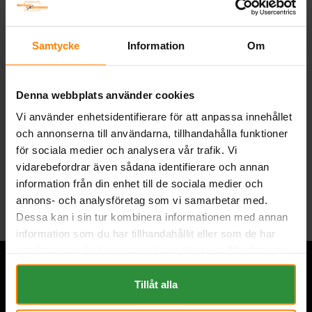
Tillverkare:
DELKOR
Samtycke
Information
Om
Artikelnummer:
22NF-330D
Vikt:
13 kg
Ah (C20):
40
Denna webbplats använder cookies
Volt:
12
Vi använder enhetsidentifierare för att anpassa innehållet
Teknologi:
VÄTSKEFYLLT
och annonserna till användarna, tillhandahålla funktioner
Artikelgrupp:
START BIL
för sociala medier och analysera vår trafik. Vi
vidarebefordrar även sådana identifierare och annan
Tillbaka
information från din enhet till de sociala medier och
annons- och analysföretag som vi samarbetar med.
Dessa kan i sin tur kombinera informationen med annan
information som du har tillhandahållit eller som de har
samlat in när du har använt deras tjänster. All information
om "Cookies" och ditt val finner du på vår Cookie sida
längst ner i "footern" på sidan.
Tillåt alla
Övrigt