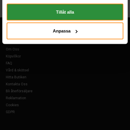
om "Cookies" och ditt val finner du på vår Cookie sida
längst ner i "footern" på sidan.
Tillåt alla
Anpassa
Övrigt
Om Oss
Köpvillkor
FAQ
Vård & skötsel
Hitta Butiken
Kontakta Oss
Bli återförsäljare
Reklamation
Cookies
GDPR