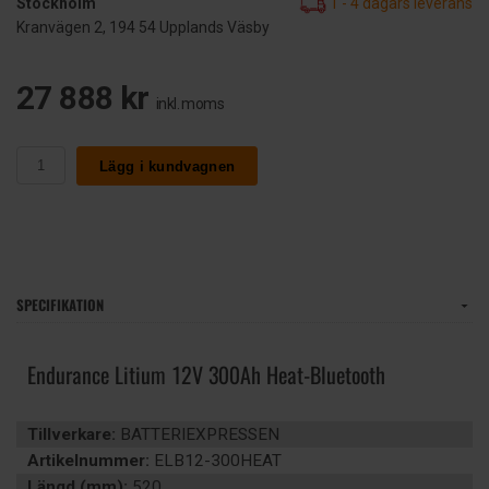
Stockholm
1 - 4 dagars leverans
Kranvägen 2, 194 54 Upplands Väsby
27 888 kr
inkl. moms
Lägg i kundvagnen
SPECIFIKATION
Endurance Litium 12V 300Ah Heat-Bluetooth
Tillverkare:
BATTERIEXPRESSEN
Artikelnummer:
ELB12-300HEAT
Längd (mm):
520