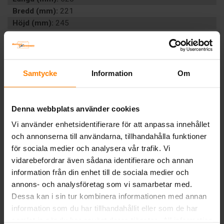
Bredd (mm):
221
Höjd (mm):
245
Vikt:
36 kg
Ah (C20):
300
Volt:
12
Polställning:
4
Samtycke
Information
Om
Poltyp:
M8
Teknologi:
LITIUM
Artikelgrupp:
LITIUM
Denna webbplats använder cookies
Batterityp:
Förbrukning
Vi använder enhetsidentifierare för att anpassa innehållet
Underhållsfritt:
Ja
och annonserna till användarna, tillhandahålla funktioner
Watt:
3840
för sociala medier och analysera vår trafik. Vi
LiFePO4/Lithium:
Ja
vidarebefordrar även sådana identifierare och annan
BESKRIVNING
information från din enhet till de sociala medier och
annons- och analysföretag som vi samarbetar med.
Dessa kan i sin tur kombinera informationen med annan
Tillbaka
information som du har tillhandahållit eller som de har
samlat in när du har använt deras tjänster. All information