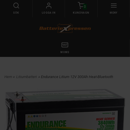
0
SÖK
LOGGA IN
KUNDVAGN
MENY
MOMS
Hem
»
Litiumbatteri
» Endurance Litium 12V 300Ah Heat-Bluetooth