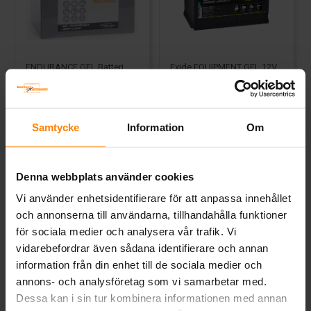
ENDURANCE GEL Batteri
Exide EQUIPMENT GEL 12V
12V 75Ah G3100
56Ah ES650
BATTERIEXPRESSEN
EXIDE Technologies
Mått (mm) L= 272 B= 165 H=
Mått (mm) L=278 B=175 H=190 |
190
EN:410 | PS:0 | Kg:20,8
Samtycke
Information
Om
Art nr. G3100
Art nr. ES650
Webblager
Stockholm
Webblager
Stockholm
Denna webbplats använder cookies
5 981 kr
3 657 kr
inkl. moms
inkl. moms
Vi använder enhetsidentifierare för att anpassa innehållet
Köp
Köp
och annonserna till användarna, tillhandahålla funktioner
för sociala medier och analysera vår trafik. Vi
vidarebefordrar även sådana identifierare och annan
information från din enhet till de sociala medier och
annons- och analysföretag som vi samarbetar med.
Dessa kan i sin tur kombinera informationen med annan