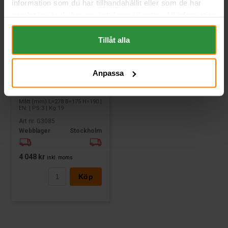
information som du har tillhandahållit eller som de har
samlat in när du har använt deras tjänster. All information
om "Cookies" och ditt val finner du på vår Cookie sida
längst ner i "footern" på sidan.
Tillåt alla
Anpassa
Sonnenschein Gel 12V 55Ah
GF12050V
SONNENSCHEIN
Mått (mm) L=278 B=175 H=190 |
EN: | PS:3 | Kg:19
Art nr. G3085
Webblager
Stockholm
4 048 kr
inkl. moms
Köp