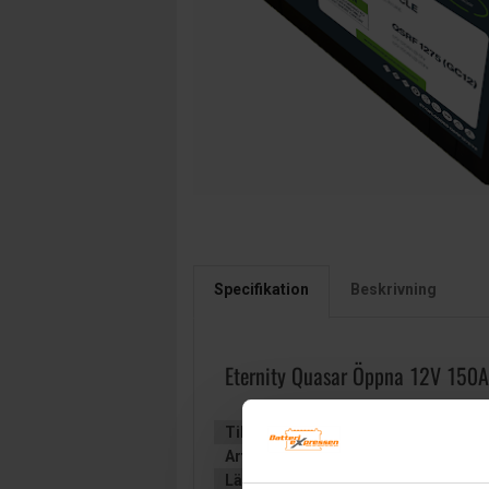
Specifikation
Beskrivning
Eternity Quasar Öppna 12V 150
Tillverkare:
ETERNITY TECHNOLOGIE
Artikelnummer:
QSRF-1275
Längd (mm):
333