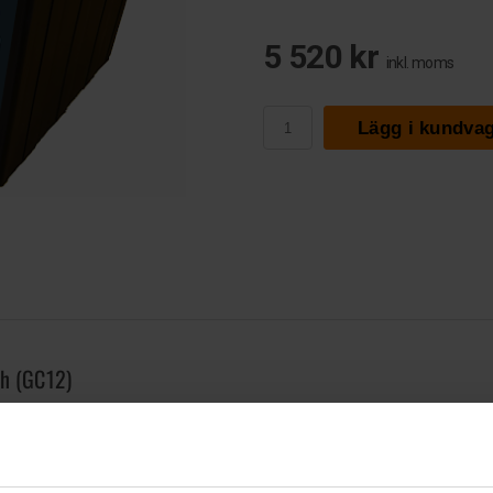
5 520 kr
inkl. moms
Lägg i kundva
Ah (GC12)
S