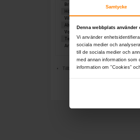
Bredd (mm):
183
Samtycke
Höjd (mm):
280
Vikt:
39 kg
Ah (C20):
150
Denna webbplats använder 
Volt:
12
Vi använder enhetsidentifierar
Teknologi:
VÄTSKEFYLLT
sociala medier och analysera 
Artikelgrupp:
TRAKTIONÄRT
till de sociala medier och a
med annan information som du 
information om "Cookies" och d
Tillbaka