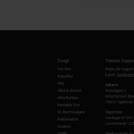
Övrigt
Teknisk Suppo
Om Oss
Mejla vår support
E-post:
kundservi
Köpvillkor
FAQ
Adress:
Vård & skötsel
Kranvägen 2
InfraCityVäst (br
Hitta Butiken
194 61 Upplands
Kontakta Oss
Bli återförsäljare
Öppettider:
Vardagar 07:30-1
Reklamation
Lunchstängt 12:0
Cookies
GDPR
Telefonväxeln är