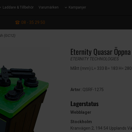
Laddare & Tillbehör
Varumärken
Kampanjer
: 08 - 35 29 50
Ah (GC12)
Eternity Quasar Öppn
ETERNITY TECHNOLOGIES
Mått (mm) L= 333 B= 183 H= 280 
Artnr:
QSRF-1275
Lagerstatus
Webblager
Stockholm
Kranvägen 2, 194 54 Upplands V