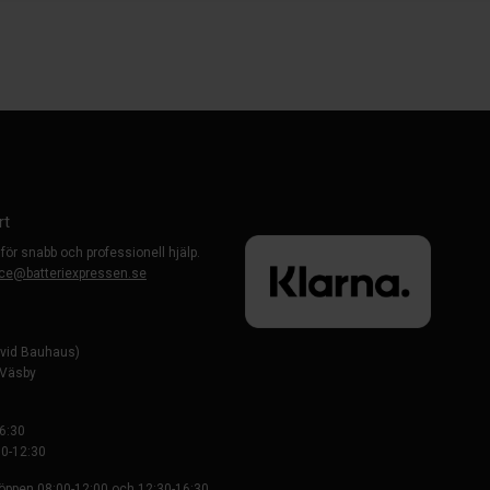
rt
 för snabb och professionell hjälp.
ce@batteriexpressen.se
evid Bauhaus)
-Väsby
6:30
0-12:30
 öppen 08:00-12:00 och 12:30-16:30