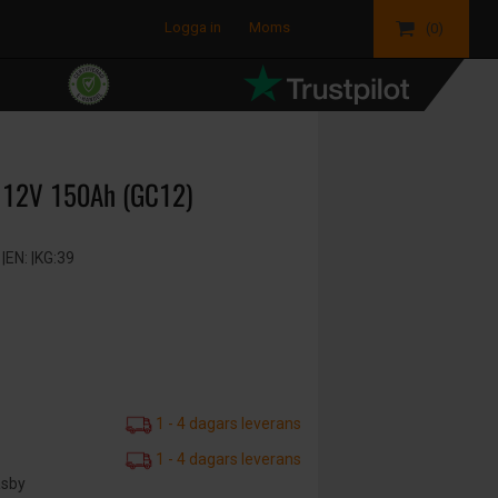
Logga in
Moms
(0)
a 12V 150Ah (GC12)
|EN: |KG:39
1 - 4 dagars leverans
1 - 4 dagars leverans
äsby