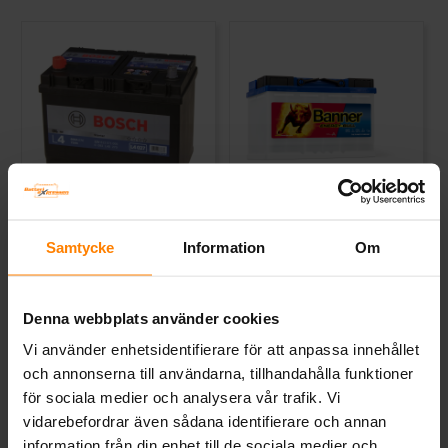
Bosch L4 Fritid 12v 75Ah
Banner Marin/Energy Bull
12v 80Ah
Samtycke
Information
Om
BOSCH
BANNER
Mått (mm) L= 260 B= 175 H=
Mått (mm) L=278 B=175 H=190 |
225
EN: | PS:0 | Kg:19,61
Denna webbplats använder cookies
Art nr. L4027
Art nr. SB95601
Webblager
Stockholm
Webblager
Stockholm
Vi använder enhetsidentifierare för att anpassa innehållet
och annonserna till användarna, tillhandahålla funktioner
1 996 kr
2 220 kr
inkl. moms
inkl. moms
för sociala medier och analysera vår trafik. Vi
Slutsåld! ------Se alternativ >>
vidarebefordrar även sådana identifierare och annan
Köp
information från din enhet till de sociala medier och