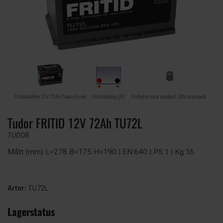
Fritidsbatteri 12V 72Ah Tudor Exide
Polställning ((0)
Poltyp konisk rundpol. DIN standard.
Tudor FRITID 12V 72Ah TU72L
TUDOR
Mått (mm) L=278 B=175 H=190 | EN:640 | PS:1 | Kg:16
Artnr:
TU72L
Lagerstatus