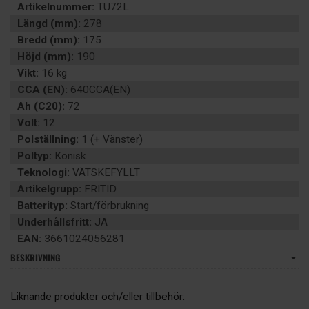
Artikelnummer:
TU72L
Längd (mm):
278
Bredd (mm):
175
Höjd (mm):
190
Vikt:
16 kg
CCA (EN):
640CCA(EN)
Ah (C20):
72
Volt:
12
Polställning:
1 (+ Vänster)
Poltyp:
Konisk
Teknologi:
VÄTSKEFYLLT
Artikelgrupp:
FRITID
Batterityp:
Start/förbrukning
Underhållsfritt:
JA
EAN:
3661024056281
BESKRIVNING
Liknande produkter och/eller tillbehör: