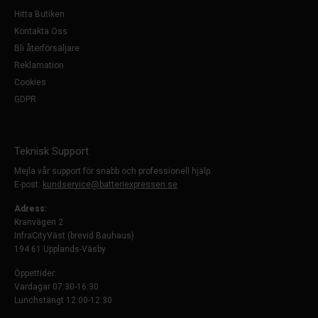
Hitta Butiken
Kontakta Oss
Bli återförsäljare
Reklamation
Cookies
GDPR
Teknisk Support
Mejla vår support för snabb och professionell hjälp.
E-post:
kundservice@batteriexpressen.se
Adress:
Kranvägen 2
InfraCityVäst (brevid Bauhaus)
194 61 Upplands-Väsby
Öppettider:
Vardagar 07:30-16:30
Lunchstängt 12:00-12:30