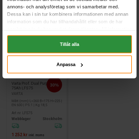
annons- och analysföretag som vi samarbetar med.
Dessa kan i sin tur kombinera informationen med annan
information som du har tillhandahållit eller som de har
samlat in när du har använt deras tjänster. All information
om "Cookies" och ditt val finner du på vår Cookie sida
längst ner i "footern" på sidan.
Tillåt alla
Anpassa
Varta Prof. Dual Purpose 12v
75Ah LFS75
VARTA
Mått (mm) L=260 B=175 H=225 |
EN:600 | PS:1 | Kg:18,5
Art nr. LFS75
Webblager
Stockholm
1 252 kr
inkl. moms