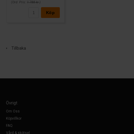
(Ord. Pris:
1 788 kr
)
Köp
Tillbaka
Övrigt
Om Oss
Köpvillkor
FAQ
Vård & skötsel