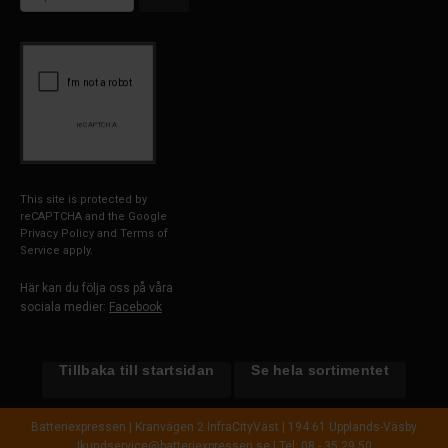
This site is protected by
reCAPTCHA and the Google
Privacy Policy
and
Terms of
Service
apply.
Här kan du följa oss på våra
sociala medier:
Facebook
Tillbaka till startsidan
Se hela sortimentet
Batteriexpressen | Kranvägen 2 InfraCityVäst | 194 61 Upplands-Väsby
|
kundservice@batteriexpressen.se
| Tel: 08 - 35 29 50