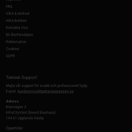
FAQ
Vård & skötsel
Hitta Butiken
Kontakta Oss
Bli återförsäljare
Reklamation
Cookies
GDPR
Teknisk Support
Mejla vår support för snabb och professionell hjälp.
E-post:
kundservice@batteriexpressen.se
Adress:
Kranvägen 2
InfraCityVäst (brevid Bauhaus)
194 61 Upplands-Väsby
Öppettider: