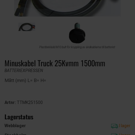
Plastbeklädd M10 bult för koppling av ändkablarna till batteriet
Minuskabel Truck 25Kvmm 1500mm
BATTERIEXPRESSEN
Mått (mm) L= B= H=
Artnr:
TTMK251500
Lagerstatus
Webblager
I lager