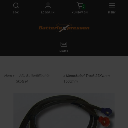
0
SÖK
LOGGA IN
KUNDVAGN
MENY
MOMS
Hem
»
--- Alla Batteritillbehör -
» Minuskabel Truck 25Kvmm
Skötsel
1500mm