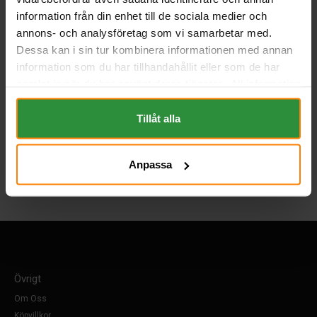
35 kr
inkl. moms
information från din enhet till de sociala medier och
annons- och analysföretag som vi samarbetar med.
Köp
Dessa kan i sin tur kombinera informationen med annan
information som du har tillhandahållit eller som de har
samlat in när du har använt deras tjänster. All information
om "Cookies" och ditt val finner du på vår Cookie sida
längst ner i "footern" på sidan.
Tillåt alla
Tillbaka
Anpassa
Övrigt
Om Oss
Köpvillkor