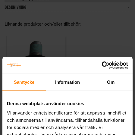
BESKRIVNING
Liknande produkter och/eller tillbehör:
Samtycke
Information
Om
Bult för truckceller M10
BATTERIEXPRESSEN
Denna webbplats använder cookies
Mått (mm) L= B= H=
Vi använder enhetsidentifierare för att anpassa innehållet
Art nr. TTBM10
och annonserna till användarna, tillhandahålla funktioner
Webblager
Stockholm
för sociala medier och analysera vår trafik. Vi
vidarebefordrar även sådana identifierare och annan