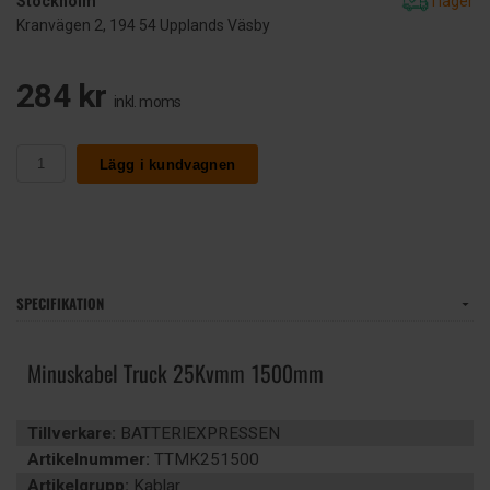
Stockholm
I lager
Kranvägen 2, 194 54 Upplands Väsby
284 kr
inkl. moms
Lägg i kundvagnen
SPECIFIKATION
Minuskabel Truck 25Kvmm 1500mm
Tillverkare:
BATTERIEXPRESSEN
Artikelnummer:
TTMK251500
Artikelgrupp:
Kablar