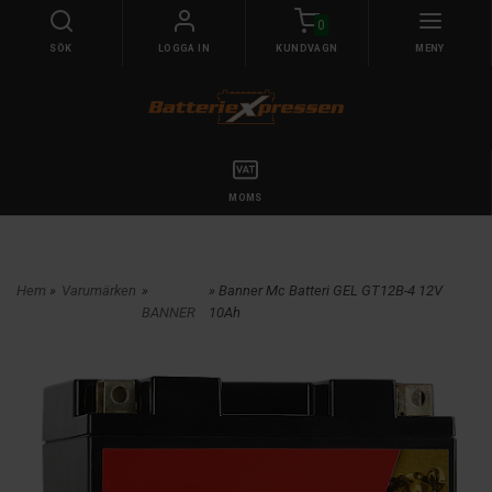
0
SÖK
LOGGA IN
KUNDVAGN
MENY
MOMS
Hem
»
Varumärken
»
» Banner Mc Batteri GEL GT12B-4 12V
BANNER
10Ah