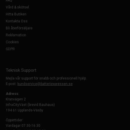
FAQ
Vård & skötsel
Hitta Butiken
Kontakta Oss
Bli återförsäljare
Reklamation
Cookies
GDPR
Teknisk Support
Mejla vår support för snabb och professionell hjälp.
E-post:
kundservice@batteriexpressen.se
Adress:
Kranvägen 2
InfraCityVäst (brevid Bauhaus)
194 61 Upplands-Väsby
Öppettider:
Vardagar 07:30-16:30