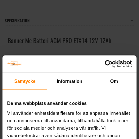
SPECIFIKATION
Banner Mc Batteri AGM PRO ETX14 12V 12Ah
Tillverkare:
BANNER
Artikelnummer:
SB51401AGMPRO
Längd (mm):
150
Bredd (mm):
88
Samtycke
Information
Om
Höjd (mm):
145
Vikt:
4.8 kg
CCA (EN):
220CCA(EN)
Denna webbplats använder cookies
Ah (C20):
12
Vi använder enhetsidentifierare för att anpassa innehållet
Volt:
12
och annonserna till användarna, tillhandahålla funktioner
Polställning:
0 (+ höger)
för sociala medier och analysera vår trafik. Vi
Teknologi:
AGM
vidarebefordrar även sådana identifierare och annan