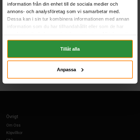
Artikelgrupp:
MC
information från din enhet till de sociala medier och
Batterityp:
Start+SLI
annons- och analysföretag som vi samarbetar med.
Underhållsfritt:
Ja. Påfyllt. Klart att användas!
Dessa kan i sin tur kombinera informationen med annan
BESKRIVNING
information som du har tillhandahållit eller som de har
samlat in när du har använt deras tjänster. All information
DOKUMENT
om "Cookies" och ditt val finner du på vår Cookie sida
längst ner i "footern" på sidan.
Tillåt alla
Tillbaka
Anpassa
Övrigt
Om Oss
Köpvillkor