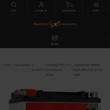
0
SÖK
LOGGA IN
KUNDVAGN
MENY
MOMS
Hem
»
Varumärken
»
»
BANNER MC, ATV,
» Banner Mc Batteri
BANNER
Gräsklippare,
AGM PRO ETX14 12V
Jetski
12Ah