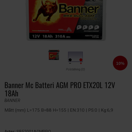
Polställning ((0)
Banner Mc Batteri AGM PRO ETX20L 12V
18Ah
BANNER
Mått (mm) L=175 B=88 H=155 | EN:310 | PS:0 | Kg:6,9
Artnr:
SB52001AGMPRO