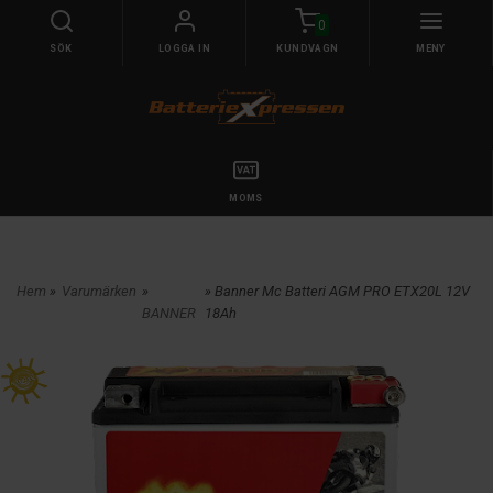
0
SÖK
LOGGA IN
KUNDVAGN
MENY
MOMS
Hem
»
Varumärken
»
» Banner Mc Batteri AGM PRO ETX20L 12V
BANNER
18Ah