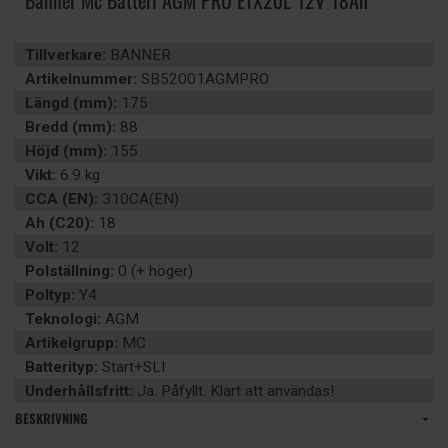
Banner Mc Batteri AGM PRO ETX20L 12V 18Ah
Tillverkare:
BANNER
Artikelnummer:
SB52001AGMPRO
Längd (mm):
175
Bredd (mm):
88
Höjd (mm):
155
Vikt:
6.9 kg
CCA (EN):
310CA(EN)
Ah (C20):
18
Volt:
12
Polställning:
0 (+ höger)
Poltyp:
Y4
Teknologi:
AGM
Artikelgrupp:
MC
Batterityp:
Start+SLI
Underhållsfritt:
Ja. Påfyllt. Klart att användas!
BESKRIVNING