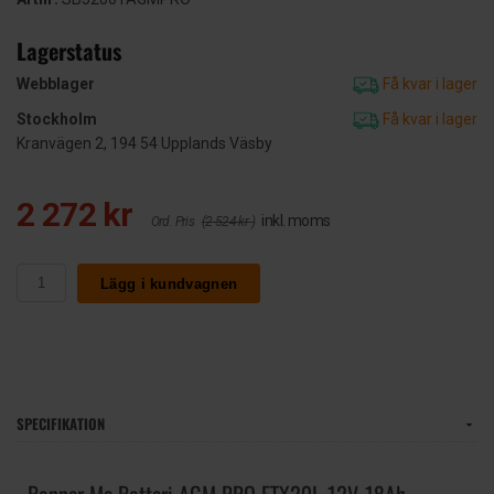
Lagerstatus
Webblager
Få kvar i lager
Stockholm
Få kvar i lager
Kranvägen 2, 194 54 Upplands Väsby
2 272 kr
inkl. moms
Ord. Pris
(2 524 kr )
Lägg i kundvagnen
SPECIFIKATION