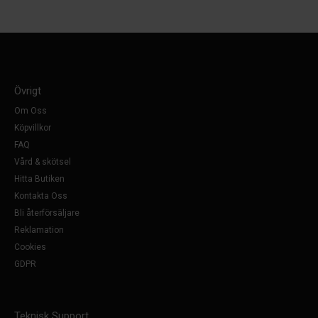
Övrigt
Om Oss
Köpvillkor
FAQ
Vård & skötsel
Hitta Butiken
Kontakta Oss
Bli återförsäljare
Reklamation
Cookies
GDPR
Teknisk Support