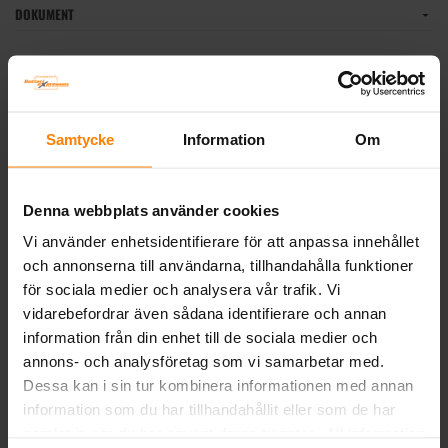
DOKUMENT
Liknande produkter och/eller tillbehör:
Samtycke
Information
Om
Denna webbplats använder cookies
Vi använder enhetsidentifierare för att anpassa innehållet
och annonserna till användarna, tillhandahålla funktioner
för sociala medier och analysera vår trafik. Vi
Varta Mc-batteri AGM
Exide MC 12V 18Ah AGM12-
vidarebefordrar även sådana identifierare och annan
YTX20L-BS 12v 18Ah
18 (4584)
information från din enhet till de sociala medier och
VARTA
EXIDE Technologies
annons- och analysföretag som vi samarbetar med.
Mått (mm) L=177 B=88 H=156 |
Mått (mm) L= 180 B= 75 H= 165
EN:260 | PS:0 | Kg:6,5
¤ EN: 250 ¤ Kg: 7,2
Dessa kan i sin tur kombinera informationen med annan
Art nr. 518901026
Art nr. 4584
information som du har tillhandahållit eller som de har
Webblager
Stockholm
Webblager
Stockholm
samlat in när du har använt deras tjänster. All information