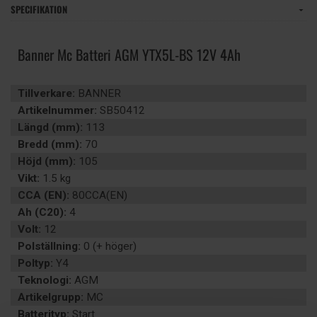
SPECIFIKATION
Banner Mc Batteri AGM YTX5L-BS 12V 4Ah
Tillverkare:
BANNER
Artikelnummer:
SB50412
Längd (mm):
113
Bredd (mm):
70
Höjd (mm):
105
Vikt:
1.5 kg
CCA (EN):
80CCA(EN)
Ah (C20):
4
Volt:
12
Polställning:
0 (+ höger)
Poltyp:
Y4
Teknologi:
AGM
Artikelgrupp:
MC
Batterityp:
Start