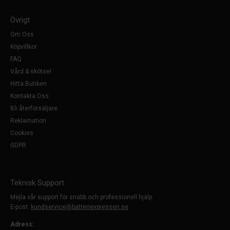
Övrigt
Om Oss
Köpvillkor
FAQ
Vård & skötsel
Hitta Butiken
Kontakta Oss
Bli återförsäljare
Reklamation
Cookies
GDPR
Teknisk Support
Mejla vår support för snabb och professionell hjälp.
E-post:
kundservice@batteriexpressen.se
Adress: