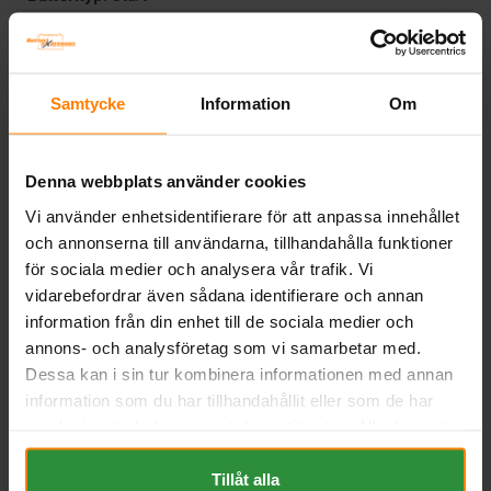
Underhållsfritt:
Ja
BESKRIVNING
DOKUMENT
Samtycke
Information
Om
Liknande produkter och/eller tillbehör:
Denna webbplats använder cookies
Vi använder enhetsidentifierare för att anpassa innehållet
och annonserna till användarna, tillhandahålla funktioner
för sociala medier och analysera vår trafik. Vi
vidarebefordrar även sådana identifierare och annan
information från din enhet till de sociala medier och
annons- och analysföretag som vi samarbetar med.
Dessa kan i sin tur kombinera informationen med annan
information som du har tillhandahållit eller som de har
samlat in när du har använt deras tjänster. All information
Laddare 12V 2A LK1060
Varta Mc-batteri AGM
YTX5L-BS 12v 4Ah
om "Cookies" och ditt val finner du på vår Cookie sida
BATTERIEXPRESSEN
VARTA
längst ner i "footern" på sidan.
Tillåt alla
Mått (mm) L= 117 B= 70 H= 40
Mått (mm) L=114 B=71 H=106 |