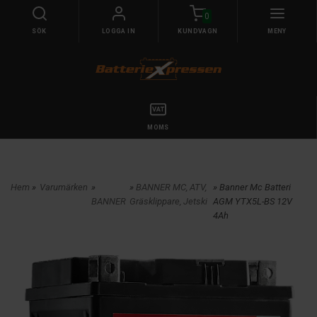
0
SÖK
LOGGA IN
KUNDVAGN
MENY
MOMS
Hem
»
Varumärken
»
»
BANNER MC, ATV,
» Banner Mc Batteri
BANNER
Gräsklippare, Jetski
AGM YTX5L-BS 12V
4Ah