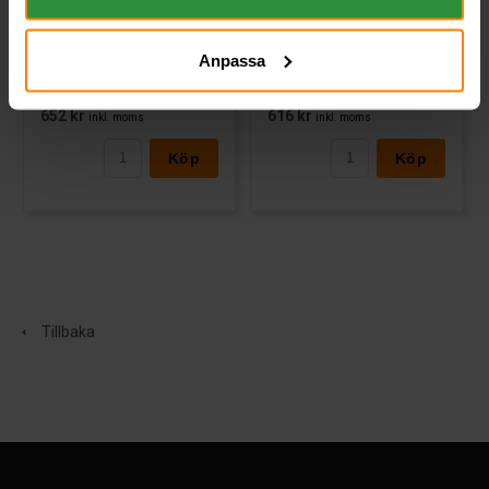
EN:80 | PS:0 | Kg:1,5
Art nr. LK1060
Art nr. 504012003
Anpassa
Webblager
Stockholm
Webblager
Stockholm
616 kr
652 kr
inkl. moms
inkl. moms
Köp
Köp
Tillbaka