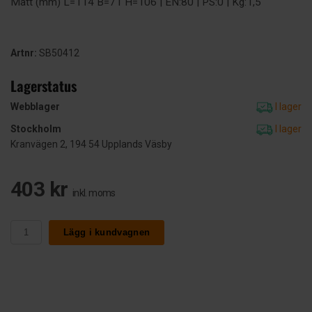
Mått (mm) L=114 B=71 H=106 | EN:80 | PS:0 | Kg:1,5
Artnr:
SB50412
Lagerstatus
Webblager
I lager
Stockholm
I lager
Kranvägen 2, 194 54 Upplands Väsby
403 kr
inkl. moms
Lägg i kundvagnen