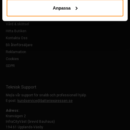
Om Oss
Anpassa
Köpvillkor
FAQ
Vård & skötsel
Hitta Butiken
Kontakta Oss
Bli återförsäljare
Reklamation
Cookies
GDPR
Teknisk Support
Mejla vår support för snabb och professionell hjälp.
E-post:
kundservice@batteriexpressen.se
Adress:
Kranvägen 2
InfraCityVäst (brevid Bauhaus)
194 61 Upplands-Väsby