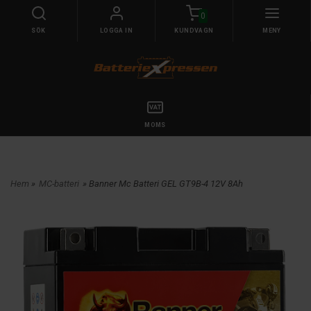
0
SÖK
LOGGA IN
KUNDVAGN
MENY
MOMS
Hem
»
MC-batteri
» Banner Mc Batteri GEL GT9B-4 12V 8Ah