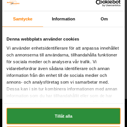
Mått (mm) L=150 B=70 H=105 |
EN:115 | PS:1 | Kg:3,4
Art nr. 509902008
Samtycke
Information
Om
Webblager
Stockholm
1 040 kr
inkl. moms
Denna webbplats använder cookies
Köp
Vi använder enhetsidentifierare för att anpassa innehållet
och annonserna till användarna, tillhandahålla funktioner
för sociala medier och analysera vår trafik. Vi
vidarebefordrar även sådana identifierare och annan
Tillbaka
information från din enhet till de sociala medier och
annons- och analysföretag som vi samarbetar med.
Dessa kan i sin tur kombinera informationen med annan
information som du har tillhandahållit eller som de har
samlat in när du har använt deras tjänster. All information
om "Cookies" och ditt val finner du på vår Cookie sida
längst ner i "footern" på sidan.
Tillåt alla
Övrigt