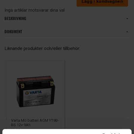
Inga artiklar motsvarar dina val
BESKRIVNING
DOKUMENT
Liknande produkter och/eller tillbehör:
Varta Mc-batteri AGM YT9B-
BS 12v 9Ah
VARTA