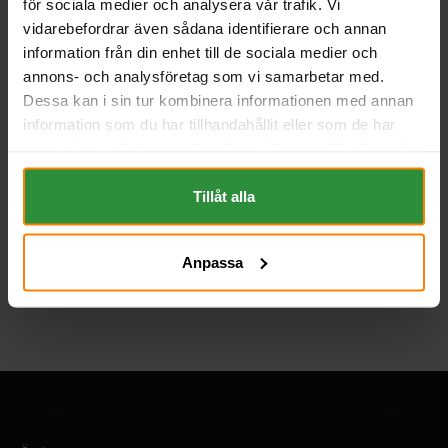
för sociala medier och analysera vår trafik. Vi
Höjd (mm):
195
vidarebefordrar även sådana identifierare och annan
Vikt:
0.3 kg
information från din enhet till de sociala medier och
EAN:
4008496850631
annons- och analysföretag som vi samarbetar med.
BESKRIVNING
Dessa kan i sin tur kombinera informationen med annan
information som du har tillhandahållit eller som de har
samlat in när du har använt deras tjänster. All information
Tillbaka
om "Cookies" och ditt val finner du på vår Cookie sida
längst ner i "footern" på sidan.
Tillåt alla
Anpassa