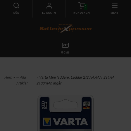
0
SÖK
LOGGA IN
KUNDVAGN
MENY
MOMS
Hem
»
--- Alla
» Varta Mini laddare. Laddar 2/2 AA,AAA. 2st AA
Artiklar
2100mAh ingår