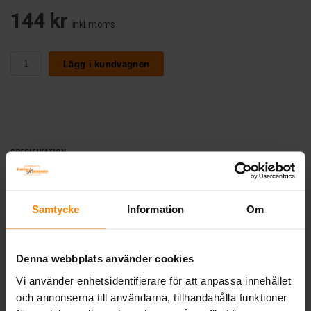
144 kr
inkl. moms
Lägg i kundvagnen
SPECIFIKATION
Varta Mini laddare. Laddar 2/2 AA,AAA. 2st AA
2100mAh ingår
Samtycke
Information
Om
Tillverkare:
VARTA-Konsumentbatterier
Denna webbplats använder cookies
Artikelnummer:
57646101451
Vi använder enhetsidentifierare för att anpassa innehållet
Längd (mm):
78
och annonserna till användarna, tillhandahålla funktioner
Bredd (mm):
80