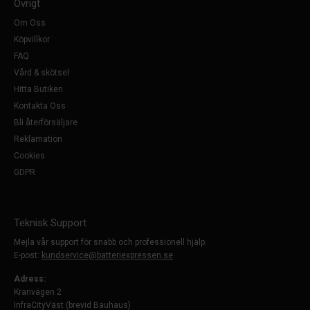
Övrigt
Om Oss
Köpvillkor
FAQ
Vård & skötsel
Hitta Butiken
Kontakta Oss
Bli återförsäljare
Reklamation
Cookies
GDPR
Teknisk Support
Mejla vår support för snabb och professionell hjälp.
E-post:
kundservice@batteriexpressen.se
Adress:
Kranvägen 2
InfraCityVäst (brevid Bauhaus)