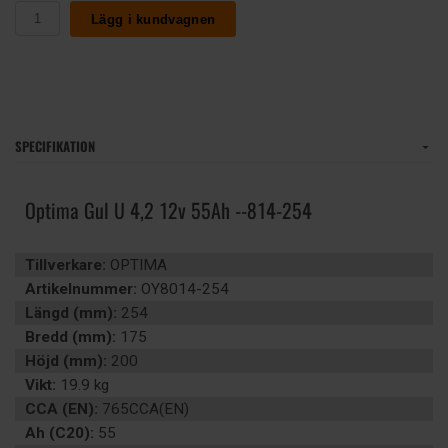
Lägg i kundvagnen
SPECIFIKATION
Optima Gul U 4,2 12v 55Ah --814-254
Tillverkare:
OPTIMA
Artikelnummer:
OY8014-254
Längd (mm):
254
Bredd (mm):
175
Höjd (mm):
200
Vikt:
19.9 kg
CCA (EN):
765CCA(EN)
Ah (C20):
55