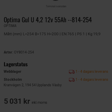
Terminal ovansidan
Optima Gul U 4,2 12v 55Ah --814-254
OPTIMA
Mått (mm) L=254 B=175 H=200 | EN:765 | PS:1 | Kg:19,9
Artnr:
OY8014-254
Lagerstatus
Webblager
1 - 4 dagars leverans
Stockholm
1 - 4 dagars leverans
Kranvägen 2, 194 54 Upplands Väsby
5 031 kr
inkl. moms