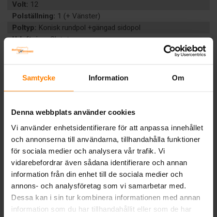
Volt:
12
Polställning:
1 (+ Vänster)
Poltyp:
Konisk rundpol +gängad sidopol
Urluftning:
Slutet
Teknologi:
AGM
Artikelgrupp:
START BIL
Batterityp:
Start/förbrukning
Samtycke
Information
Om
Underhållsfritt:
JA
BESKRIVNING
Denna webbplats använder cookies
DOKUMENT
Vi använder enhetsidentifierare för att anpassa innehållet
och annonserna till användarna, tillhandahålla funktioner
Liknande produkter och/eller tillbehör:
för sociala medier och analysera vår trafik. Vi
vidarebefordrar även sådana identifierare och annan
information från din enhet till de sociala medier och
annons- och analysföretag som vi samarbetar med.
Dessa kan i sin tur kombinera informationen med annan
information som du har tillhandahållit eller som de har