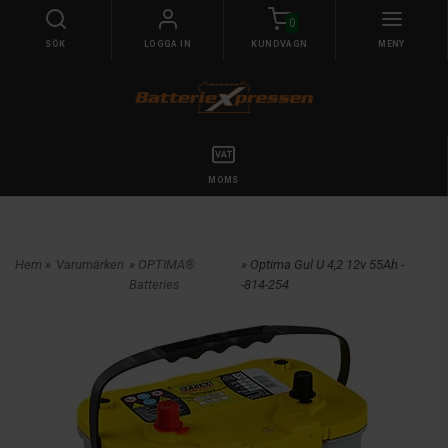
0
SÖK
LOGGA IN
KUNDVAGN
MENY
MOMS
Hem
»
Varumärken
»
OPTIMA®
» Optima Gul U 4,2 12v 55Ah -
Batteries
-814-254