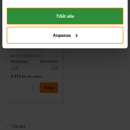
samlat in när du har använt deras tjänster. All information
om "Cookies" och ditt val finner du på vår Cookie sida
längst ner i "footern" på sidan.
Tillåt alla
Optima Röd U 4,2 12v 50Ah
--804-250
Anpassa
OPTIMA
Mått (mm) L=254 B=175 H=200 |
EN:815 | PS:1 | Kg:17,6
Art nr. OR8004-250
Webblager
Stockholm
4 416 kr
inkl. moms
Köp
Tillbaka