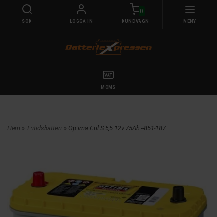
0
SÖK
LOGGA IN
KUNDVAGN
MENY
MOMS
Hem
»
Fritidsbatteri
» Optima Gul S 5,5 12v 75Ah --851-187