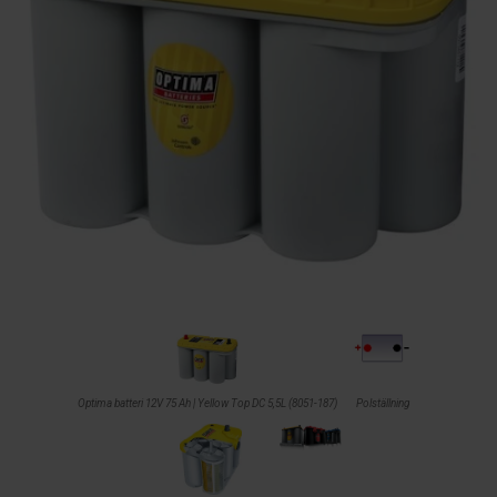
Optima batteri 12V 75 Ah | Yellow Top DC 5,5L (8051-187)
Polställning