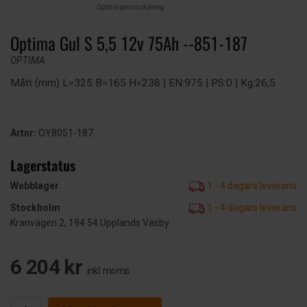
Optima genomskärning
Optima Gul S 5,5 12v 75Ah --851-187
OPTIMA
Mått (mm) L=325 B=165 H=238 | EN:975 | PS:0 | Kg:26,5
Artnr:
OY8051-187
Lagerstatus
Webblager
1 - 4 dagars leverans
Stockholm
1 - 4 dagars leverans
Kranvägen 2, 194 54 Upplands Väsby
6 204 kr
inkl. moms