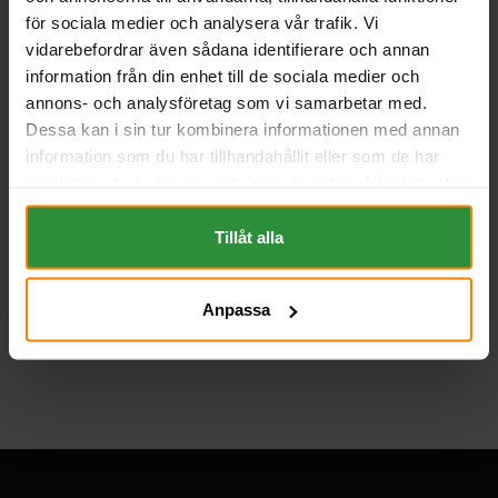
Polställning:
1 (+ Vänster)
för sociala medier och analysera vår trafik. Vi
Poltyp:
Konisk rundpol
vidarebefordrar även sådana identifierare och annan
Urluftning:
Slutet
information från din enhet till de sociala medier och
Teknologi:
AGM
annons- och analysföretag som vi samarbetar med.
Artikelgrupp:
START BIL
Dessa kan i sin tur kombinera informationen med annan
Batterityp:
Start/förbrukning
information som du har tillhandahållit eller som de har
Underhållsfritt:
JA
samlat in när du har använt deras tjänster. All information
BESKRIVNING
om "Cookies" och ditt val finner du på vår Cookie sida
längst ner i "footern" på sidan.
Tillåt alla
DOKUMENT
Anpassa
Tillbaka