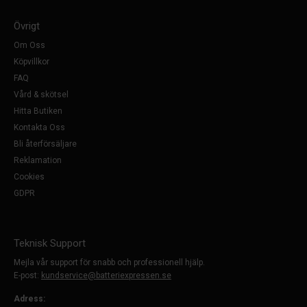
Övrigt
Om Oss
Köpvillkor
FAQ
Vård & skötsel
Hitta Butiken
Kontakta Oss
Bli återförsäljare
Reklamation
Cookies
GDPR
Teknisk Support
Mejla vår support för snabb och professionell hjälp.
E-post:
kundservice@batteriexpressen.se
Adress: