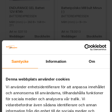
ENDURANCE GEL Batteri
Batteripolsko M8 bult Minus
12V 87Ah
(-)
BATTERIEXPRESSEN
BATTERIEXPRESSEN
Mått (mm) L= 260 B= 168 H=
Mått (mm) L= B= H=
211
Art nr. G3110
Art nr. TB3013
Webblager
Stockholm
Webblager
Stockholm
6 386 kr
92 kr
inkl. moms
inkl. moms
Köp
Köp
Samtycke
Information
Om
Denna webbplats använder cookies
Vi använder enhetsidentifierare för att anpassa innehållet
och annonserna till användarna, tillhandahålla funktioner
för sociala medier och analysera vår trafik. Vi
Tillbaka
vidarebefordrar även sådana identifierare och annan
information från din enhet till de sociala medier och