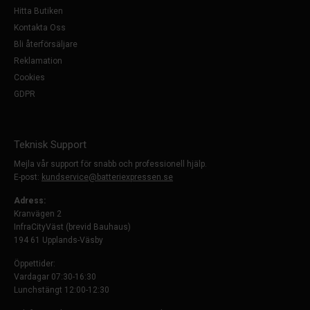
Hitta Butiken
Kontakta Oss
Bli återförsäljare
Reklamation
Cookies
GDPR
Teknisk Support
Mejla vår support för snabb och professionell hjälp.
E-post:
kundservice@batteriexpressen.se
Adress:
Kranvägen 2
InfraCityVäst (brevid Bauhaus)
194 61 Upplands-Väsby
Öppettider:
Vardagar 07:30-16:30
Lunchstängt 12:00-12:30