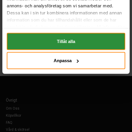
annons- och analysföretag som vi samarbetar med.
Dessa kan i sin tur kombinera informationen med annan
information som du har tillhandahållit eller som de har
samlat in när du har använt deras tjänster. All information
om "Cookies" och ditt val finner du på vår Cookie sida
längst ner i "footern" på sidan.
Tillåt alla
Anpassa
Övrigt
Om Oss
Köpvillkor
FAQ
Vård & skötsel