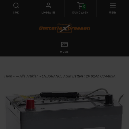
0
SÖK
LOGGA IN
KUNDVAGN
MENY
MOMS
Hem
»
--- Alla Artiklar
» ENDURANCE AGM Batteri 12V 92Ah CCA483A