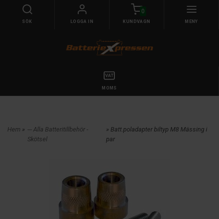
0
SÖK
LOGGA IN
KUNDVAGN
MENY
MOMS
Hem
»
--- Alla Batteritillbehör -
» Batt.poladapter biltyp M8 Mässing i
Skötsel
par