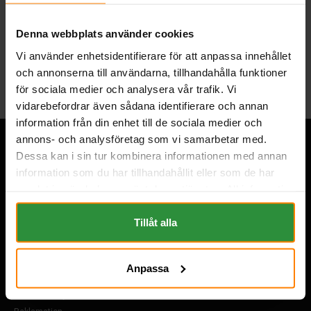
BESKRIVNING
Denna webbplats använder cookies
Tillbaka
Vi använder enhetsidentifierare för att anpassa innehållet
och annonserna till användarna, tillhandahålla funktioner
för sociala medier och analysera vår trafik. Vi
vidarebefordrar även sådana identifierare och annan
information från din enhet till de sociala medier och
annons- och analysföretag som vi samarbetar med.
Dessa kan i sin tur kombinera informationen med annan
information som du har tillhandahållit eller som de har
Övrigt
samlat in när du har använt deras tjänster. All information
Om Oss
om "Cookies" och ditt val finner du på vår Cookie sida
Köpvillkor
längst ner i "footern" på sidan.
Tillåt alla
FAQ
Vård & skötsel
Hitta Butiken
Anpassa
Kontakta Oss
Bli återförsäljare