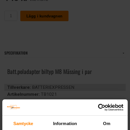
Lägg i kundvagnen
SPECIFIKATION
Batt.poladapter biltyp M8 Mässing i par
Tillverkare:
BATTERIEXPRESSEN
Artikelnummer:
TB1021
Vikt:
0.1 kg
Poltyp:
Konisk rundpol (M8)
Teknologi:
VÄTSKEFYLLT
Artikelgrupp:
TILLBEHÖR
Samtycke
Information
Om