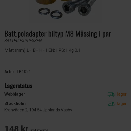
Batt.poladapter biltyp M8 Mässing i par
BATTERIEXPRESSEN
Mått (mm) L= B= H= | EN: | PS: | Kg:0,1
Artnr:
TB1021
Lagerstatus
Webblager
I lager
Stockholm
I lager
Kranvägen 2, 194 54 Upplands Väsby
148 kr
inkl. moms