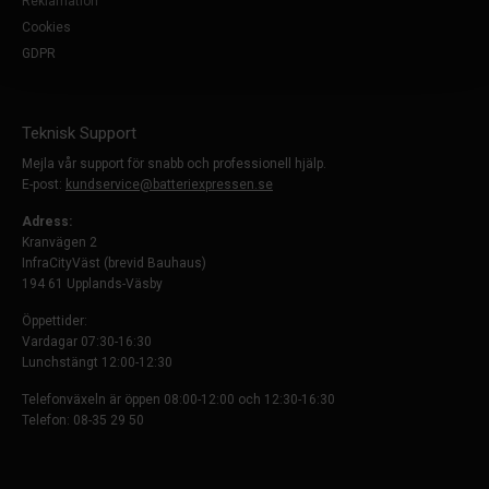
Reklamation
Cookies
GDPR
Teknisk Support
Mejla vår support för snabb och professionell hjälp.
E-post:
kundservice@batteriexpressen.se
Adress:
Kranvägen 2
InfraCityVäst (brevid Bauhaus)
194 61 Upplands-Väsby
Öppettider:
Vardagar 07:30-16:30
Lunchstängt 12:00-12:30
Telefonväxeln är öppen 08:00-12:00 och 12:30-16:30
Telefon: 08-35 29 50