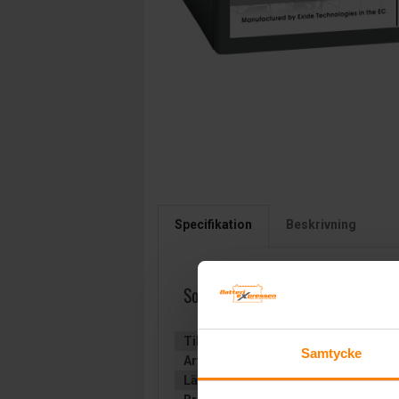
Specifikation
Beskrivning
Sonnenschein Gel 12v 38Ah GF
Tillverkare:
SONNENSCHEIN
Samtycke
Artikelnummer:
GF12033YG-2
Längd (mm):
210