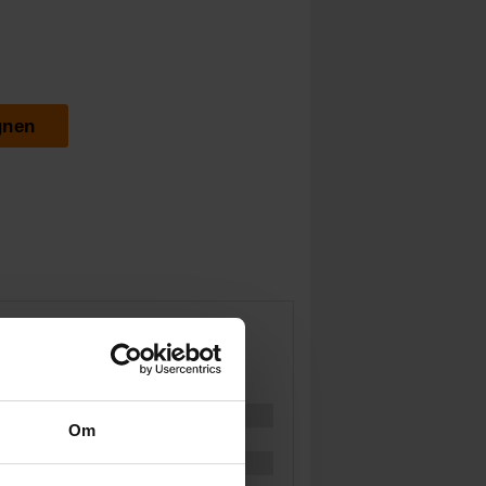
gnen
Om