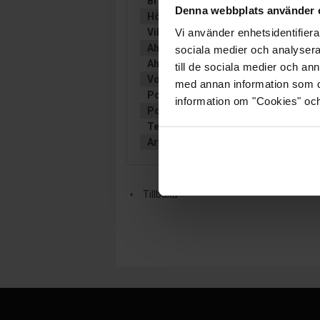
Bredd (mm):
175
Denna webbplats använder 
Höjd (mm):
175
Vikt:
14.6 kg
Vi använder enhetsidentifierar
Ah (C20):
38
sociala medier och analysera 
Ah (C5):
33
till de sociala medier och a
Volt:
12
med annan information som du 
Polställning:
3
information om "Cookies" och d
Poltyp:
G-M6
Teknologi:
GEL
Artikelgrupp:
TRAKTIONÄRT
Tillbaka