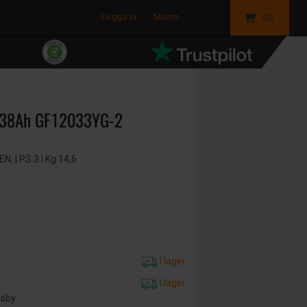
Logga in
Moms
(0)
v 38Ah GF12033YG-2
: | PS:3 | Kg:14,6
I lager
I lager
äsby