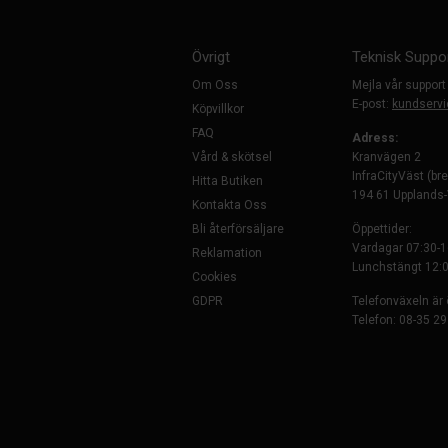
Övrigt
Teknisk Suppo
Om Oss
Mejla vår support
E-post:
kundservi
Köpvillkor
FAQ
Adress:
Vård & skötsel
Kranvägen 2
InfraCityVäst (br
Hitta Butiken
194 61 Upplands
Kontakta Oss
Bli återförsäljare
Öppettider:
Vardagar 07:30-1
Reklamation
Lunchstängt 12:0
Cookies
GDPR
Telefonväxeln är
Telefon: 08-35 29