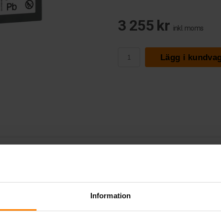
3 255 kr
inkl. moms
Lägg i kundva
12033YG-2
Information