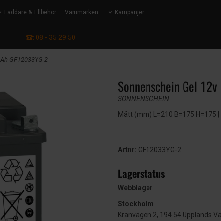
Laddare & Tillbehör
Varumärken
Kampanjer
: 08 - 35 29 50
38Ah GF12033YG-2
Sonnenschein Gel 12
SONNENSCHEIN
Mått (mm) L=210 B=175 H=175 | EN
Artnr:
GF12033YG-2
Lagerstatus
Webblager
Stockholm
Kranvägen 2, 194 54 Upplands V