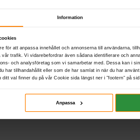
Information
cookies
Bosch T5 12v 145Ah T5075
Bosch T4 12v 140Ah T4076
e för att anpassa innehållet och annonserna till användarna, tillh
BOSCH
BOSCH
vår trafik. Vi vidarebefordrar även sådana identifierare och anna
Mått (mm) L= 513 B= 189 H= 223
Mått (mm) L= 513 B= 189 H= 223
nnons- och analysföretag som vi samarbetar med. Dessa kan i sin
Art nr. T5075
Art nr. T4076
har tillhandahållit eller som de har samlat in när du har använt 
Webblager
Stockholm
Webblager
Stockholm
itt val finner du på vår Cookie sida längst ner i "footern" på sid
4 169 kr
3 883 kr
inkl. moms
inkl. moms
Köp
Köp
Anpassa