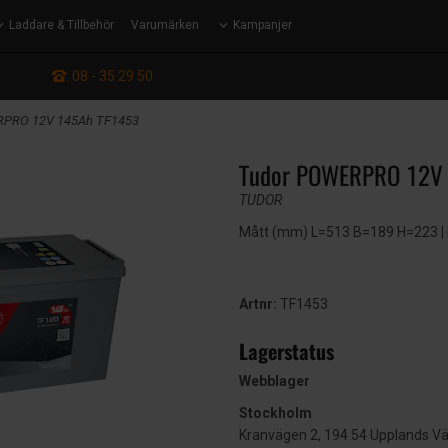
Laddare & Tillbehör
Varumärken
Kampanjer
: 08 - 35 29 50
RPRO 12V 145Ah TF1453
Tudor POWERPRO 12V
TUDOR
Mått (mm) L=513 B=189 H=223 | EN
Artnr:
TF1453
Lagerstatus
Webblager
Stockholm
Kranvägen 2, 194 54 Upplands V