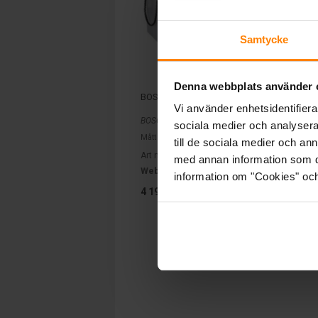
Samtycke
Denna webbplats använder 
BOSCH 12V 140Ah - Fritidsbatteri
Vi använder enhetsidentifierar
BOSCH
sociala medier och analysera 
Mått (mm) L= 513 B= 189 H= 223
till de sociala medier och a
Art nr. L5075
med annan information som du 
Webblager
Stockholm
information om "Cookies" och d
4 199 kr
inkl. moms
Köp