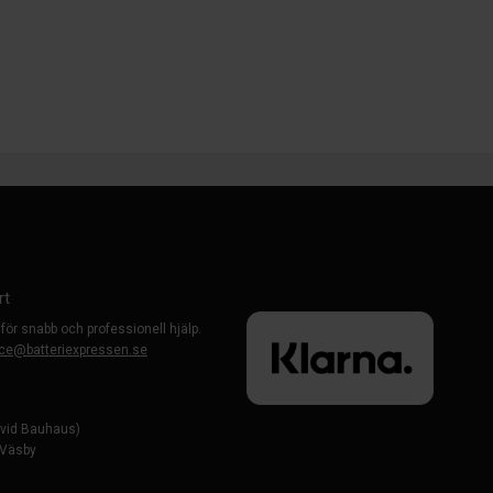
rt
 för snabb och professionell hjälp.
ce@batteriexpressen.se
evid Bauhaus)
-Väsby