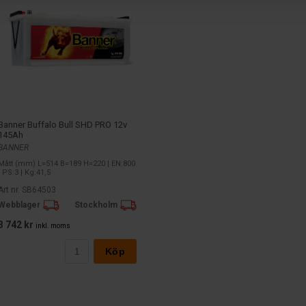
Banner Buffalo Bull SHD PRO 12v
145Ah
BANNER
Mått (mm) L=514 B=189 H=220 | EN:800
| PS:3 | Kg:41,5
Art nr. SB64503
Webblager
Stockholm
3 742 kr
inkl. moms
Köp