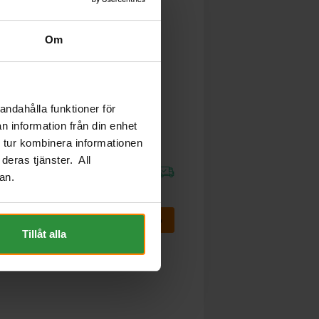
Om
Tudor STRONGPRO EFB+ 12V
140Ah TE1403
andahålla funktioner för
TUDOR
n information från din enhet
Mått (mm) L= 513 B= 189 H= 223
 tur kombinera informationen
Art nr. TE1403
deras tjänster. All
Webblager
Stockholm
an.
4 628 kr
inkl. moms
Köp
Tillåt alla