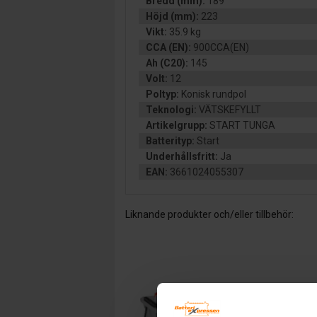
Bredd (mm):
189
Höjd (mm):
223
Vikt:
35.9 kg
CCA (EN):
900CCA(EN)
Ah (C20):
145
Volt:
12
Poltyp:
Konisk rundpol
Teknologi:
VÄTSKEFYLLT
Artikelgrupp:
START TUNGA
Batterityp:
Start
Underhållsfritt:
Ja
EAN:
3661024055307
Liknande produkter och/eller tillbehör: