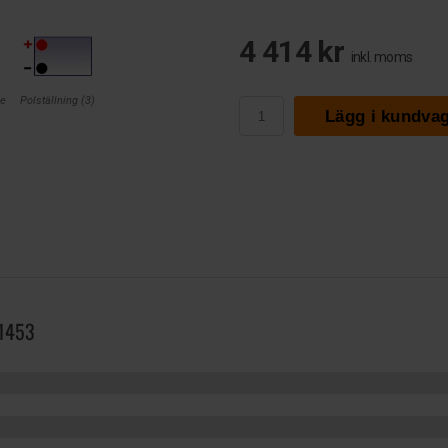
4 414 kr
inkl. moms
de
Polställning (3)
Lägg i kundva
1453