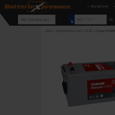
Alla batterier
Hem
»
Startbatterier över 110 Ah
» Tudor POWE