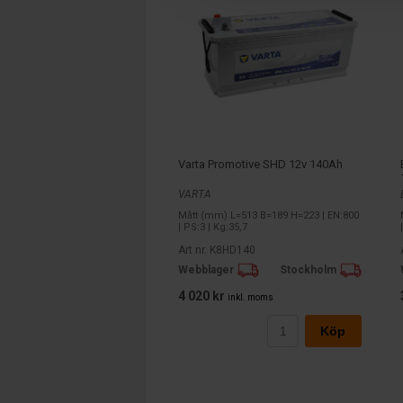
Varta Promotive SHD 12v 140Ah
VARTA
Mått (mm) L=513 B=189 H=223 | EN:800
| PS:3 | Kg:35,7
Art nr. K8HD140
Webblager
Stockholm
4 020 kr
inkl. moms
Köp