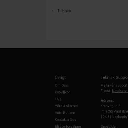
Tillbaka
Övrigt
Teknisk Suppo
Om Oss
Mejla vår support
E-post:
kundservi
Köpvillkor
FAQ
Adress:
Vård & skötsel
Kranvägen 2
InfraCityVäst (br
Hitta Butiken
194 61 Upplands
Kontakta Oss
Bli återförsäljare
Öppettider: