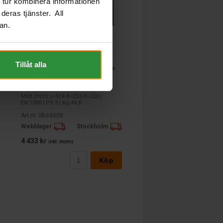
 tur kombinera informationen
deras tjänster. All
an.
Tillåt alla
Banner Buffalo Bull SHD PRO 12v
180Ah
BANNER
Mått (mm) L=514 B=223 H=220 |
EN:1000 | PS:3 | Kg:44,8
Art nr. SB68008
Webblager
Stockholm
4 433 kr
inkl. moms
Köp