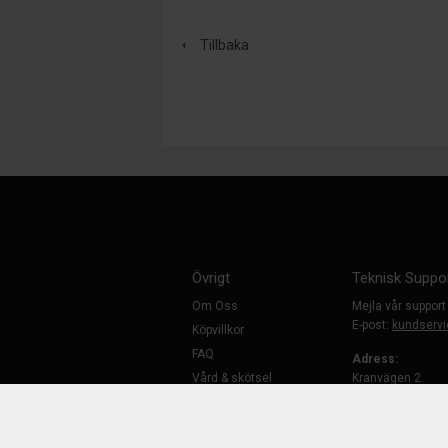
Tillbaka
Övrigt
Teknisk Suppo
Om Oss
Mejla vår support
E-post:
kundservi
Köpvillkor
FAQ
Adress:
Vård & skötsel
Kranvägen 2
InfraCityVäst (br
Hitta Butiken
194 61 Upplands
Kontakta Oss