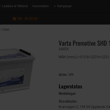
Laddare & Tillbehör
Varumärken
Kampanjer
: 08 - 35 29 50
v 170Ah
Varta Promotive SHD 
VARTA
Mått (mm) L=513 B=223 H=223 | E
Artnr:
M9
Lagerstatus
Webblager
Stockholm
Kranvägen 2, 194 54 Upplands V