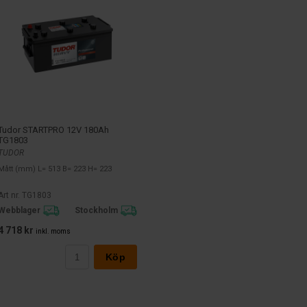
Tudor STARTPRO 12V 180Ah
TG1803
TUDOR
Mått (mm) L= 513 B= 223 H= 223
Art nr. TG1803
Webblager
Stockholm
4 718 kr
inkl. moms
Köp