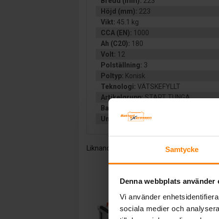
Bredd (mm):
223
Höjd (mm):
223
Vikt:
45.1 kg
CCA (EN):
1000
Ah (C20):
180
Volt:
12
Polställning:
3
Poltyp:
Konisk
Teknologi:
VÄTSKEFYLLT
Artikelgrupp:
START TUNGA
Batterityp:
Start
Underhållsfritt:
JA
Liknande produkter och/eller tillbehör:
Samtycke
Denna webbplats använder 
Vi använder enhetsidentifierar
sociala medier och analysera 