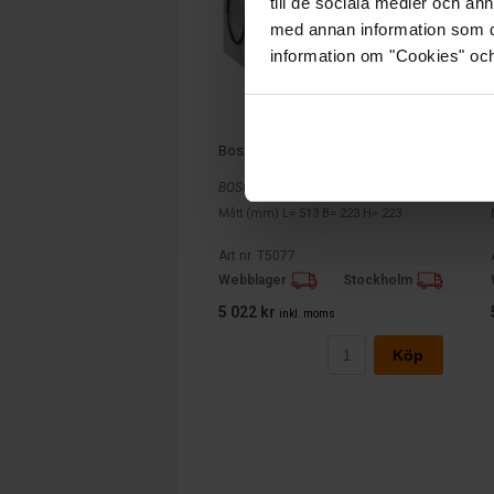
till de sociala medier och a
med annan information som du 
information om "Cookies" och d
Bosch T5 12v 180Ah T5077
BOSCH
Mått (mm) L= 513 B= 223 H= 223
Art nr. T5077
Webblager
Stockholm
5 022 kr
inkl. moms
Köp