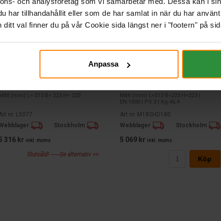
nnons- och analysföretag som vi samarbetar med. Dessa kan i sin
har tillhandahållit eller som de har samlat in när du har använt 
itt val finner du på vår Cookie sida längst ner i "footern" på sid
Anpassa
BOSCH 12V 180Ah - Fritidsbatteri
Varta Promotive SHD 12V 180Ah
BOSCH
VARTA
Mått (mm) L= 513 B= 223 H= 223
Mått (mm) L=513 B=223 H=223 |
EN:1000 | PS:3 | Kg:46,4
Art nr. L5077
Art nr. M18SHD180
Webblager
Stockholm
Webblager
Stockholm
5 316 kr
5 069 kr
inkl. moms
inkl. moms
Slutsåld! ------Se alternativ >>
Köp