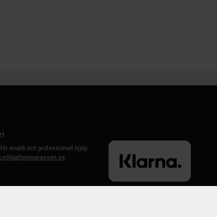
rt
 för snabb och professionell hjälp.
ce@batteriexpressen.se
evid Bauhaus)
-Väsby