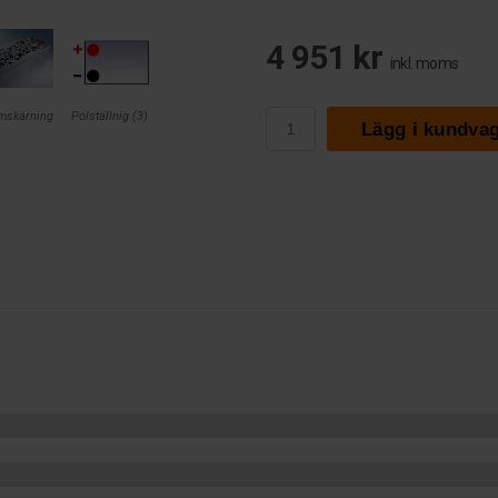
4 951 kr
inkl. moms
mskärning
Polställnig (3)
Lägg i kundva