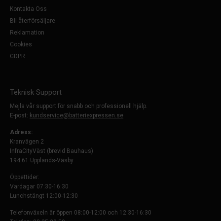
Kontakta Oss
Bli återförsäljare
Reklamation
Cookies
GDPR
Teknisk Support
Mejla vår support för snabb och professionell hjälp.
E-post:
kundservice@batteriexpressen.se
Adress:
Kranvägen 2
InfraCityVäst (brevid Bauhaus)
194 61 Upplands-Väsby
Öppettider:
Vardagar 07:30-16:30
Lunchstängt 12:00-12:30
Telefonväxeln är öppen 08:00-12:00 och 12:30-16:30