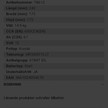
Artikelnummer:
TA612
Längd (mm):
242
Bredd (mm):
175
Höjd (mm):
175
Vikt:
14.9 kg
CCA (EN):
600CCA(EN)
Ah (C20):
61
Volt:
12
Poltyp:
Konisk
Teknologi:
VÄTSKEFYLLT
Artikelgrupp:
START BIL
Batterityp:
Start
Underhållsfritt:
JA
EAN:
3661024054270
BESKRIVNING
Liknande produkter och/eller tillbehör: