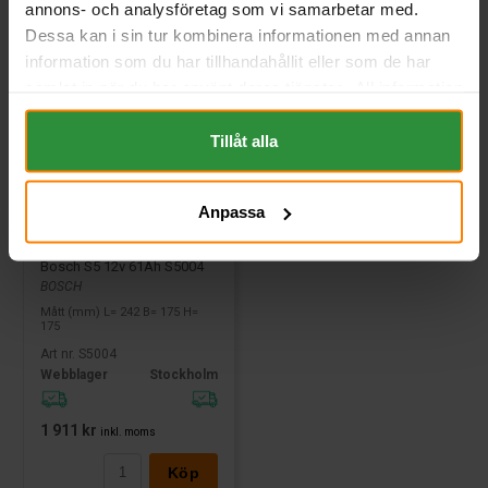
annons- och analysföretag som vi samarbetar med.
Dessa kan i sin tur kombinera informationen med annan
information som du har tillhandahållit eller som de har
samlat in när du har använt deras tjänster. All information
om "Cookies" och ditt val finner du på vår Cookie sida
längst ner i "footern" på sidan.
Tillåt alla
Anpassa
Bosch S5 12v 61Ah S5004
BOSCH
Mått (mm) L= 242 B= 175 H=
175
Art nr. S5004
Webblager
Stockholm
1 911 kr
inkl. moms
Köp