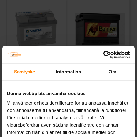
Varta Silver Dynamic 12v
Banner Power Bull 12v 60Ah
61Ah D21
P6009
VARTA
Samtycke
Information
BANNER
Om
Mått (mm) L=242 B=175 H=175 |
Mått (mm) L=241 B=175 H=175 |
EN:600 | PS:0 | Kg:14,6
EN:540 | PS:0 | Kg:15
Art nr. D21
Art nr. SBP6009
Denna webbplats använder cookies
Webblager
Stockholm
Webblager
Stockholm
Vi använder enhetsidentifierare för att anpassa innehållet
och annonserna till användarna, tillhandahålla funktioner
2 062 kr
1 763 kr
inkl. moms
inkl. moms
för sociala medier och analysera vår trafik. Vi
Köp
Köp
vidarebefordrar även sådana identifierare och annan
information från din enhet till de sociala medier och