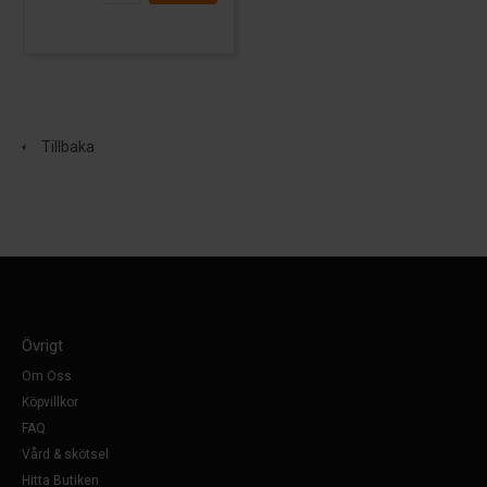
Tillbaka
Övrigt
Om Oss
Köpvillkor
FAQ
Vård & skötsel
Hitta Butiken