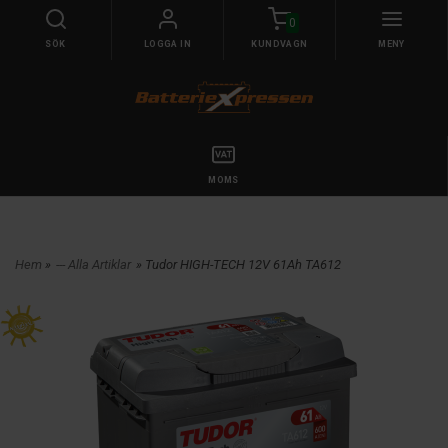
0
SÖK
LOGGA IN
KUNDVAGN
MENY
MOMS
Hem
»
--- Alla Artiklar
» Tudor HIGH-TECH 12V 61Ah TA612