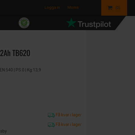
Logga in
Moms
(0)
62Ah TB620
:540 | PS:0 | Kg:13,9
Få kvar i lager
Få kvar i lager
äsby