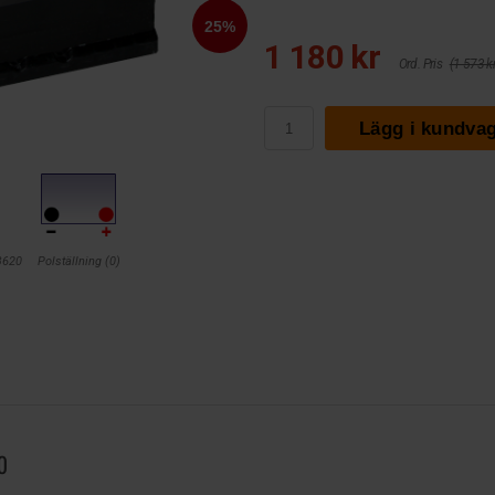
1 180 kr
Ord. Pris
(1 573 kr
Lägg i kundva
B620
Polställning (0)
0