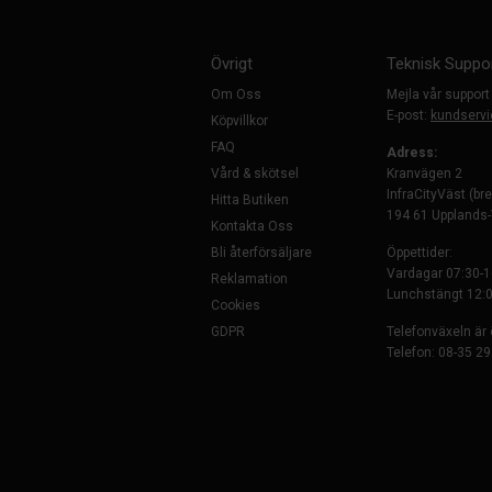
Övrigt
Teknisk Suppo
Om Oss
Mejla vår support
E-post:
kundservi
Köpvillkor
FAQ
Adress:
Vård & skötsel
Kranvägen 2
InfraCityVäst (br
Hitta Butiken
194 61 Upplands
Kontakta Oss
Bli återförsäljare
Öppettider:
Vardagar 07:30-1
Reklamation
Lunchstängt 12:0
Cookies
GDPR
Telefonväxeln är
Telefon: 08-35 29