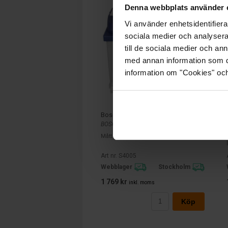
Denna webbplats använder 
Vi använder enhetsidentifierar
sociala medier och analysera 
till de sociala medier och a
med annan information som du 
information om "Cookies" och d
Bosch S4 12v 60Ah S4005
BOSCH
Mått (mm) L= 242 B= 175 H= 190
Art nr. S4005
Webblager
Stockholm
1 769 kr
inkl. moms
Köp