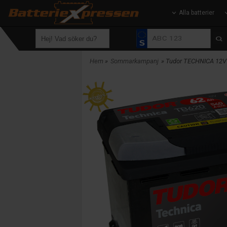
Alla batterier
Hem
»
Sommarkampanj
» Tudor TECHNICA 12V