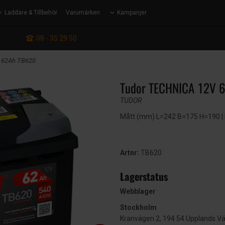
Laddare & Tillbehör
Varumärken
Kampanjer
: 08 - 35 29 50
 62Ah TB620
Tudor TECHNICA 12V 
TUDOR
Mått (mm) L=242 B=175 H=190 | EN
Artnr:
TB620
Lagerstatus
Webblager
Stockholm
Kranvägen 2, 194 54 Upplands V